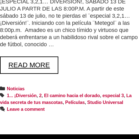
¡ESPECIAL 3,2,1… DIVERSIÓN!, SÁBADO 13 DE
JULIO A PARTR DE LAS 8:00P.M. A partir de este
sábado 13 de julio, no te pierdas el ¨especial 3,2,1…
¡Diversión!¨. Iniciando con la película ¨Metegol¨ a las
8:00p.m. Amadeo es un chico tímido y virtuoso que
deberá enfrentarse a un habilidoso rival sobre el campo
de fútbol, conocido …
READ MORE
Noticias
1... ¡Diversión
,
2
,
El camino hacia el dorado
,
especial 3
,
La
vida secreta de tus mascotas
,
Películas
,
Studio Universal
Leave a comment