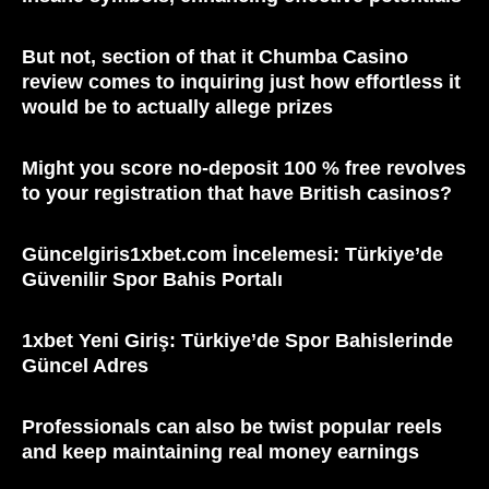
But not, section of that it Chumba Casino
review comes to inquiring just how effortless it
would be to actually allege prizes
Might you score no-deposit 100 % free revolves
to your registration that have British casinos?
Güncelgiris1xbet.com İncelemesi: Türkiye’de
Güvenilir Spor Bahis Portalı
1xbet Yeni Giriş: Türkiye’de Spor Bahislerinde
Güncel Adres
Professionals can also be twist popular reels
and keep maintaining real money earnings