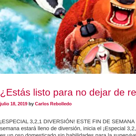
¿Estás listo para no dejar de r
julio 18, 2019
by
Carlos Rebolledo
¡ESPECIAL 3,2,1 DIVERSIÓN! ESTE FIN DE SEMANA D
semana estará lleno de diversión, inicia el ¡Especial 3,
es un oso domesticado sin habilidades para la supervi