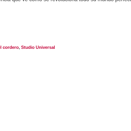
l cordero
,
Studio Universal