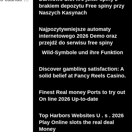
brakiem depozytu Free spiny przy
Naszych Kasynach
Najpozytywniejsze automaty
internetowego 2026 Demo oraz
przejdź do serwisu free spiny
Wild-Symbole und ihre Funktion
Discover gambling satisfaction: A
solid belief at Fancy Reels Casino.
Finest Real money Ports to try out
On line 2026 Up-to-date
Top Harbors Websites U . s . 2026
Play Online slots the real deal
Money