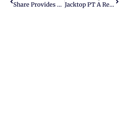
Share Provides Fifteen Roulette Game, Along With A Unique Roulette Game, Double Basketball Roulette, And You May Super Roulette
Jacktop PT A Revolução Em Elevadores Que Transcendem Espaços