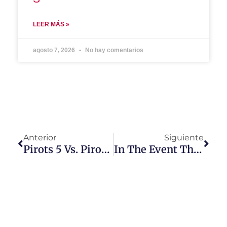
LEER MÁS »
agosto 7, 2026
No hay comentarios
Anterior
Siguiente
Pirots 5 Vs. Pirots 4: Hvilken Version Er Bedst?
In The Event That A Casino Has No Good UKGC Licensing, It Is Immediately Added To Our Blacklist