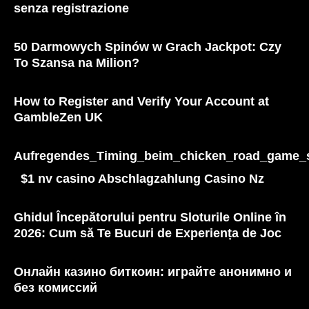
senza registrazione
50 Darmowych Spinów w Grach Jackpot: Czy
To Szansa na Milion?
How to Register and Verify Your Account at
GambleZen UK
Aufregendes_Timing_beim_chicken_road_game_si
$1 nv casino Abschlagzahlung Casino Nz
Ghidul Începătorului pentru Sloturile Online în
2026: Cum să Te Bucuri de Experiența de Joc
Онлайн казино биткоин: играйте анонимно и
без комиссий