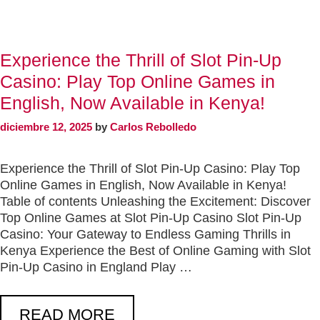
Experience the Thrill of Slot Pin-Up
Casino: Play Top Online Games in
English, Now Available in Kenya!
diciembre 12, 2025
by
Carlos Rebolledo
Experience the Thrill of Slot Pin-Up Casino: Play Top
Online Games in English, Now Available in Kenya!
Table of contents Unleashing the Excitement: Discover
Top Online Games at Slot Pin-Up Casino Slot Pin-Up
Casino: Your Gateway to Endless Gaming Thrills in
Kenya Experience the Best of Online Gaming with Slot
Pin-Up Casino in England Play …
READ MORE