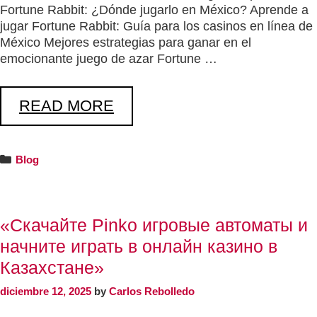
Fortune Rabbit: ¿Dónde jugarlo en México? Aprende a
jugar Fortune Rabbit: Guía para los casinos en línea de
México Mejores estrategias para ganar en el
emocionante juego de azar Fortune …
READ MORE
Blog
«Скачайте Pinko игровые автоматы и
начните играть в онлайн казино в
Казахстане»
diciembre 12, 2025
by
Carlos Rebolledo