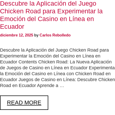
Descubre la Aplicación del Juego
Chicken Road para Experimentar la
Emoción del Casino en Línea en
Ecuador
diciembre 12, 2025
by
Carlos Rebolledo
Descubre la Aplicación del Juego Chicken Road para
Experimentar la Emoción del Casino en Línea en
Ecuador Contents Chicken Road: La Nueva Aplicación
de Juegos de Casino en Línea en Ecuador Experimenta
la Emoción del Casino en Línea con Chicken Road en
Ecuador Juegos de Casino en Línea: Descubre Chicken
Road en Ecuador Aprende a …
READ MORE