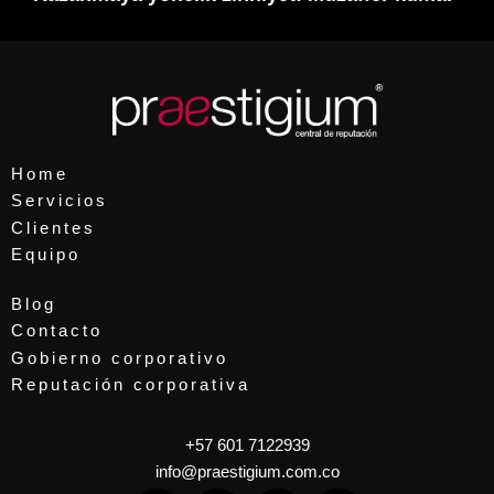
Home
Servicios
Clientes
Equipo
Blog
Contacto
Gobierno corporativo
Reputación corporativa
+57 601 7122939
info@praestigium.com.co