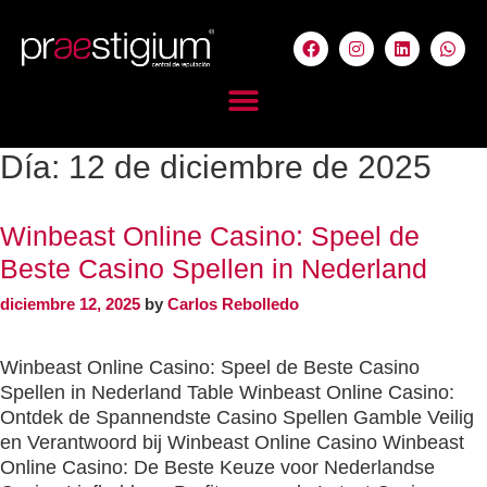
Día:
12 de diciembre de 2025
Winbeast Online Casino: Speel de
Beste Casino Spellen in Nederland
diciembre 12, 2025
by
Carlos Rebolledo
Winbeast Online Casino: Speel de Beste Casino
Spellen in Nederland Table Winbeast Online Casino:
Ontdek de Spannendste Casino Spellen Gamble Veilig
en Verantwoord bij Winbeast Online Casino Winbeast
Online Casino: De Beste Keuze voor Nederlandse