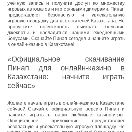
учётную запись и получите доступ ко множеству
игровых автоматов и игр с живыми дилерами. Пинап
предоставляет безопасную и увлекательную
игровую площадку для всех жителей Казахстана. Не
пропустите возможность выиграть большие
джекпоты и насладиться нашими ежедневными
бонусами. Скачайте Пинап сегодня и начните играть
в онлайн-казино в Казахстане!
«Официальное скачивание
Пинап для онлайн-казино в
Казахстане: начните играть
сейчас»
Желаете начать играть в онлайн-казино в Казахстане
сейчас? Скачайте официальную версию Пинап и
начните играть в ваши любимые казино-игры.
Официальное приложение предоставляет
безопасную и увлекательную игровую площадку. Не