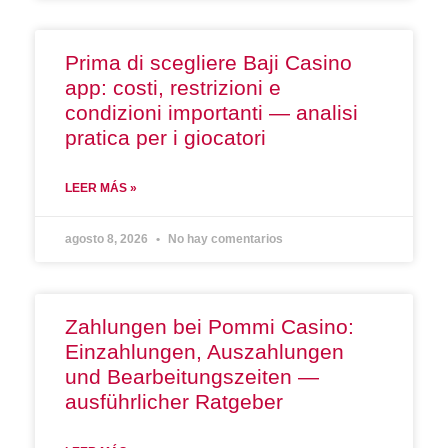
Prima di scegliere Baji Casino
app: costi, restrizioni e
condizioni importanti — analisi
pratica per i giocatori
LEER MÁS »
agosto 8, 2026
No hay comentarios
Zahlungen bei Pommi Casino:
Einzahlungen, Auszahlungen
und Bearbeitungszeiten —
ausführlicher Ratgeber