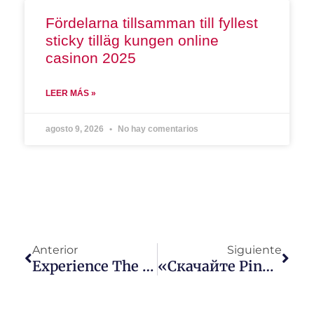
Fördelarna tillsamman till fyllest
sticky tilläg kungen online
casinon 2025
LEER MÁS »
agosto 9, 2026
No hay comentarios
Anterior
Siguiente
Experience The Thrill Of Slot Pin-Up Casino: Play Top Online Games In English, Now Available In Kenya!
«Скачайте Pinko Игровые Автоматы И Начните Играть В Онлайн Казино В Казахстане»