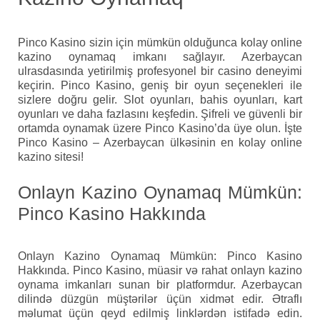
Pinco Kasino sizin için mümkün olduğunca kolay online
kazino oynamaq imkanı sağlayır. Azerbaycan
ulrasdasında yetirilmiş profesyonel bir casino deneyimi
keçirin. Pinco Kasino, geniş bir oyun seçenekleri ile
sizlere doğru gelir. Slot oyunları, bahis oyunları, kart
oyunları ve daha fazlasını keşfedin. Şifreli ve güvenli bir
ortamda oynamak üzere Pinco Kasino’da üye olun. İşte
Pinco Kasino – Azerbaycan ülkəsinin en kolay online
kazino sitesi!
Onlayn Kazino Oynamaq Mümkün:
Pinco Kasino Hakkında
Onlayn Kazino Oynamaq Mümkün: Pinco Kasino
Hakkında. Pinco Kasino, müasir və rahat onlayn kazino
oynama imkanları sunan bir platformdur. Azerbaycan
dilində düzgün müştərilər üçün xidmət edir. Ətraflı
məlumat üçün qeyd edilmiş linklərdən istifadə edin.