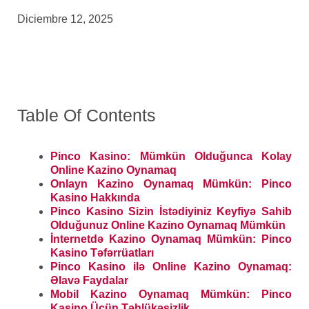
Diciembre 12, 2025
Table Of Contents
Pinco Kasino: Mümkün Olduğunca Kolay
Online Kazino Oynamaq
Onlayn Kazino Oynamaq Mümkün: Pinco
Kasino Hakkında
Pinco Kasino Sizin İstədiyiniz Keyfiyə Sahib
Olduğunuz Online Kazino Oynamaq Mümkün
İnternetdə Kazino Oynamaq Mümkün: Pinco
Kasino Təfərrüatları
Pinco Kasino ilə Online Kazino Oynamaq:
Əlavə Faydalar
Mobil Kazino Oynamaq Mümkün: Pinco
Kasino Üçün Təhlükəsizlik