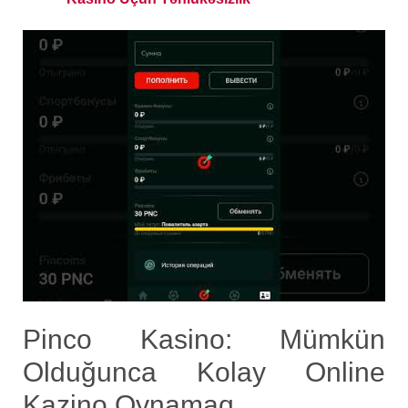
Pinco Kasino: Mümkün
Olduğunca Kolay Online
Kazino Oynamaq