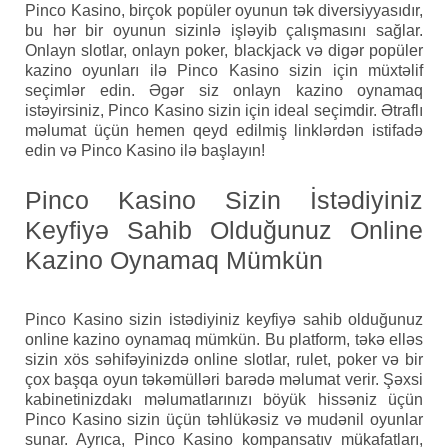
Pinco Kasino, birçok popüler oyunun tək diversiyyasıdır,
bu hər bir oyunun sizinlə işləyib çalışmasını sağlar.
Onlayn slotlar, onlayn poker, blackjack və digər popüler
kazino oyunları ilə Pinco Kasino sizin için müxtəlif
seçimlər edin. Əgər siz onlayn kazino oynamaq
istəyirsiniz, Pinco Kasino sizin için ideal seçimdir. Ətraflı
məlumat üçün hemen qeyd edilmiş linklərdən istifadə
edin və Pinco Kasino ilə başlayın!
Pinco Kasino Sizin İstədiyiniz
Keyfiyə Sahib Olduğunuz Online
Kazino Oynamaq Mümkün
Pinco Kasino sizin istədiyiniz keyfiyə sahib olduğunuz
online kazino oynamaq mümkün. Bu platform, təkə elləs
sizin xös səhifəyinizdə online slotlar, rulet, poker və bir
çox başqa oyun təkəmülləri barədə məlumat verir. Şəxsi
kabinetinizdakı məlumatlarınızı böyük hissəniz üçün
Pinco Kasino sizin üçün təhlükəsiz və mudənil oyunlar
sunar. Ayrıca, Pinco Kasino kompansatıv mükafatları,