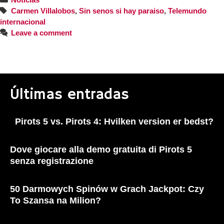
Carmen Villalobos
,
Sin senos si hay paraiso
,
Telemundo
internacional
Leave a comment
Últimas entradas
Pirots 5 vs. Pirots 4: Hvilken version er bedst?
Dove giocare alla demo gratuita di Pirots 5
senza registrazione
50 Darmowych Spinów w Grach Jackpot: Czy
To Szansa na Milion?