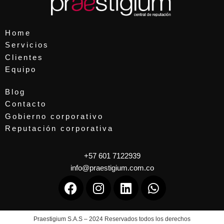
Home
Servicios
Clientes
Equipo
Blog
Contacto
Gobierno corporativo
Reputación corporativa
+57 601 7122939
info@praestigium.com.co
Praestigium S.A.S – 2024 Reservados todos los derechos