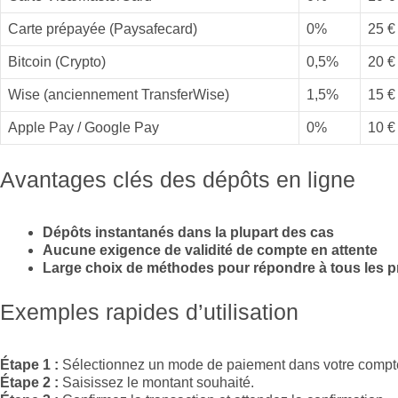
Carte prépayée (Paysafecard)
0%
25 €
Bitcoin (Crypto)
0,5%
20 €
Wise (anciennement TransferWise)
1,5%
15 €
Apple Pay / Google Pay
0%
10 €
Avantages clés des dépôts en ligne
Dépôts instantanés dans la plupart des cas
Aucune exigence de validité de compte en attente
Large choix de méthodes pour répondre à tous les pr
Exemples rapides d’utilisation
Étape 1 :
Sélectionnez un mode de paiement dans votre compt
Étape 2 :
Saisissez le montant souhaité.