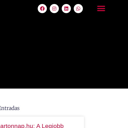
Entradas
artonnap.hu: A Legjobb