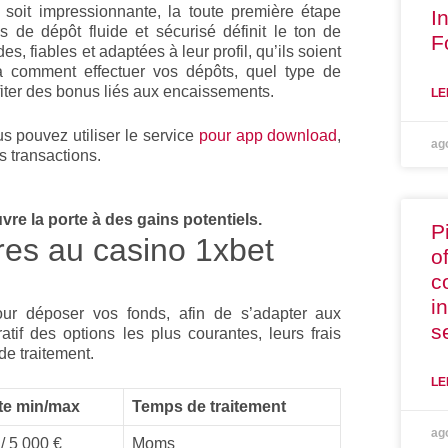
 soit impressionnante, la toute première étape
I
s de dépôt fluide et sécurisé définit le ton de
F
s, fiables et adaptées à leur profil, qu’ils soient
a comment effectuer vos dépôts, quel type de
ofiter des bonus liés aux encaissements.
LE
us pouvez utiliser le service
pour app download
,
ag
es transactions.
re la porte à des gains potentiels.
P
res au casino 1xbet
o
c
i
r déposer vos fonds, afin de s’adapter aux
s
if des options les plus courantes, leurs frais
de traitement.
LE
te min/max
Temps de traitement
ag
 / 5 000 €
Moms