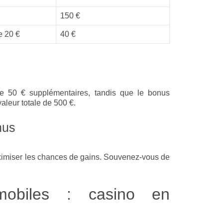
150 €
e 20 €
40 €
e 50 € supplémentaires, tandis que le bonus
aleur totale de 500 €.
nus
ximiser les chances de gains. Souvenez-vous de
obiles : casino en