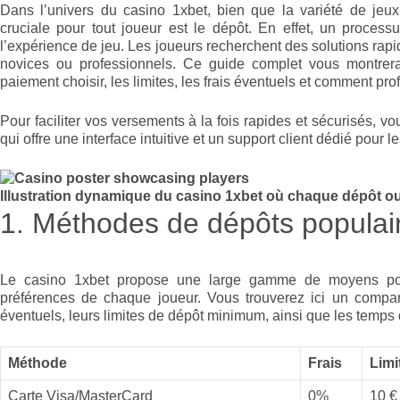
Dans l’univers du casino 1xbet, bien que la variété de jeux
cruciale pour tout joueur est le dépôt. En effet, un processu
l’expérience de jeu. Les joueurs recherchent des solutions rapide
novices ou professionnels. Ce guide complet vous montrer
paiement choisir, les limites, les frais éventuels et comment pr
Pour faciliter vos versements à la fois rapides et sécurisés, vo
qui offre une interface intuitive et un support client dédié pour l
Illustration dynamique du casino 1xbet où chaque dépôt ouv
1. Méthodes de dépôts populai
Le casino 1xbet propose une large gamme de moyens pou
préférences de chaque joueur. Vous trouverez ici un comparat
éventuels, leurs limites de dépôt minimum, ainsi que les temps 
Méthode
Frais
Limi
Carte Visa/MasterCard
0%
10 €