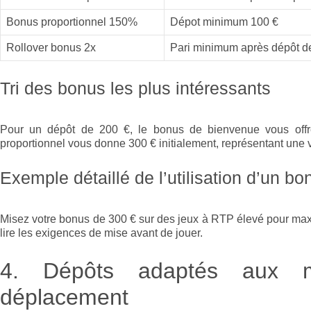
Bonus proportionnel 150%
Dépot minimum 100 €
Rollover bonus 2x
Pari minimum après dépôt d
Tri des bonus les plus intéressants
Pour un dépôt de 200 €, le bonus de bienvenue vous offr
proportionnel vous donne 300 € initialement, représentant une v
Exemple détaillé de l’utilisation d’un bo
Misez votre bonus de 300 € sur des jeux à RTP élevé pour ma
lire les exigences de mise avant de jouer.
4. Dépôts adaptés aux m
déplacement