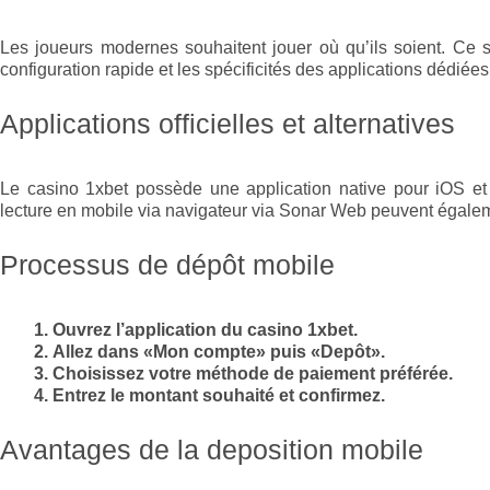
Les joueurs modernes souhaitent jouer où qu’ils soient. Ce s
configuration rapide et les spécificités des applications dédiées
Applications officielles et alternatives
Le casino 1xbet possède une application native pour iOS et 
lecture en mobile via navigateur via Sonar Web peuvent égaleme
Processus de dépôt mobile
Ouvrez l’application du casino 1xbet.
Allez dans «Mon compte» puis «Depôt».
Choisissez votre méthode de paiement préférée.
Entrez le montant souhaité et confirmez.
Avantages de la deposition mobile