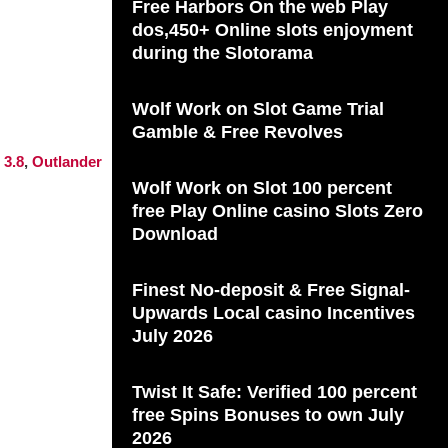
Free Harbors On the web Play
dos,450+ Online slots enjoyment
during the Slotorama
Wolf Work on Slot Game Trial
Gamble & Free Revolves
 3.8
,
Outlander
Wolf Work on Slot 100 percent
free Play Online casino Slots Zero
Download
Finest No-deposit & Free Signal-
Upwards Local casino Incentives
July 2026
Twist It Safe: Verified 100 percent
free Spins Bonuses to own July
2026