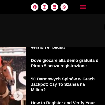
Últimas entradas
Pirots 5 vs. Pirots 4: Hvilken
version er bedst?
Dove giocare alla demo gratuita di
Pirots 5 senza registrazione
50 Darmowych Spinów w Grach
Jackpot: Czy To Szansa na
Milion?
How to Register and Verify Your