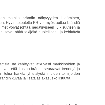
daan mainita brändin näkyvyyden lisääminen,
n. Hyvin toteutettu PR voi myös auttaa brändiä
oimet voivat johtaa negatiiviseen julkisuuteen ja
sevat näitä tekijöitä huolellisesti ja kehittävät
tisia; ne kehittyvät jatkuvasti markkinoiden ja
elevat, että kasino-brändit seuraavat trendejä ja
 tulisi harkita yhteistyötä muiden toimijoiden
ändin kuvaa ja lisätä asiakasuskollisuutta.