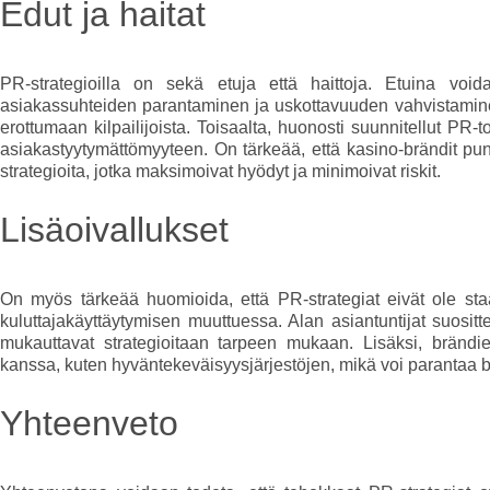
Edut ja haitat
PR-strategioilla on sekä etuja että haittoja. Etuina voi
asiakassuhteiden parantaminen ja uskottavuuden vahvistamine
erottumaan kilpailijoista. Toisaalta, huonosti suunnitellut PR-t
asiakastyytymättömyyteen. On tärkeää, että kasino-brändit punnit
strategioita, jotka maksimoivat hyödyt ja minimoivat riskit.
Lisäoivallukset
On myös tärkeää huomioida, että PR-strategiat eivät ole staat
kuluttajakäyttäytymisen muuttuessa. Alan asiantuntijat suositt
mukauttavat strategioitaan tarpeen mukaan. Lisäksi, brändien
kanssa, kuten hyväntekeväisyysjärjestöjen, mikä voi parantaa br
Yhteenveto