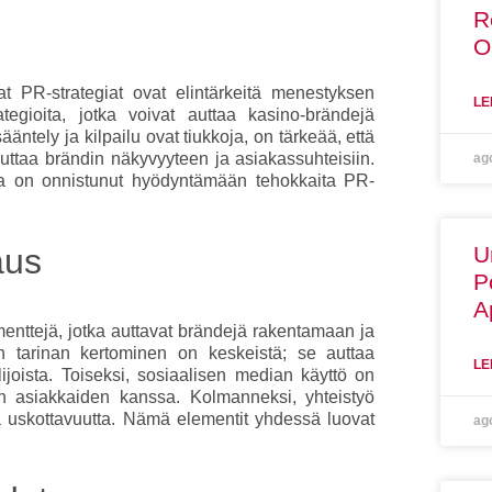
R
O
at PR-strategiat ovat elintärkeitä menestyksen
LE
tegioita, jotka voivat auttaa kasino-brändejä
äntely ja kilpailu ovat tiukkoja, on tärkeää, että
kuttaa brändin näkyvyyteen ja asiakassuhteisiin.
ag
ka on onnistunut hyödyntämään tehokkaita PR-
aus
U
P
A
ementtejä, jotka auttavat brändejä rakentamaan ja
in tarinan kertominen on keskeistä; se auttaa
LE
joista. Toiseksi, sosiaalisen median käyttö on
en asiakkaiden kanssa. Kolmanneksi, yhteistyö
ja uskottavuutta. Nämä elementit yhdessä luovat
ag