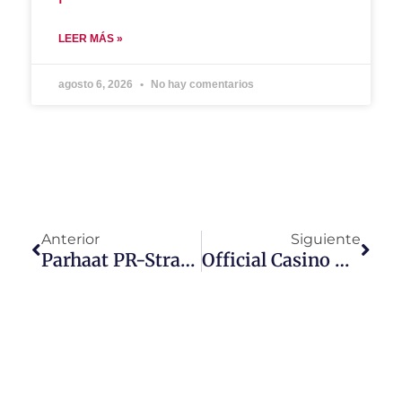
LEER MÁS »
agosto 6, 2026
No hay comentarios
Anterior
Siguiente
Parhaat PR-Strategiat Kasino-Brändeille
Official Casino Login Link