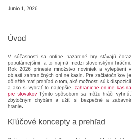
Junio 1, 2026
Úvod
V súčasnosti sa online hazardné hry stávajú čoraz
populárnejšími, a to najmä medzi slovenskými hráčmi.
Rok 2026 prinesie množstvo noviniek a vylepšení v
oblasti zahraničných online kasín. Pre začiatočníkov je
dôležité mať prehľad o tom, aké možnosti sú k dispozícii
a ako si vybrať to najlepšie.
zahranicne online kasina
pre slovakov
Týmto spôsobom sa môžu hráči vyhnúť
zbytočným chybám a užiť si bezpečné a zábavné
hranie.
Kľúčové koncepty a prehľad