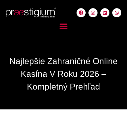
Najlepšie Zahraničné Online
Kasína V Roku 2026 –
Kompletný Prehľad