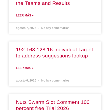
the Teams and Results
LEER MÁS »
agosto 7, 2026
No hay comentarios
192 168.128.16 Individual Target
Ip address suggestions lookup
LEER MÁS »
agosto 6, 2026
No hay comentarios
Nuts Swarm Slot Comment 100
percent free Trial 2026