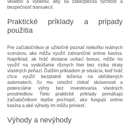
vkladov a výberov, aby sa zabezpečila rýchlosť a
bezpečnosť transakcií.
Praktické príklady a prípady
použitia
Pre začiatočníkov je užitočné poznať niekoľko reálnych
scenárov, ako môžu využiť zahraničné online kasína.
Napríklad, ak hráč dostane uvítací bonus, môže ho
využiť na vyskúšanie rôznych hier bez rizika straty
vlastných peňazí. Ďalším príkladom je situácia, keď hráč
chce využiť bezplatné točenia na obľúbených
automatoch, čo mu umožní získať skúsenosti a
potenciálne výhry bez investovania vlastných
prostriedkov. Tieto praktické príklady pomáhajú
začiatočníkom lepšie pochopiť, ako fungujú online
kasína a aké výhody im môžu priniesť.
Výhody a nevýhody