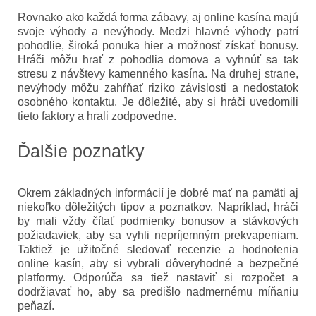
Rovnako ako každá forma zábavy, aj online kasína majú
svoje výhody a nevýhody. Medzi hlavné výhody patrí
pohodlie, široká ponuka hier a možnosť získať bonusy.
Hráči môžu hrať z pohodlia domova a vyhnúť sa tak
stresu z návštevy kamenného kasína. Na druhej strane,
nevýhody môžu zahŕňať riziko závislosti a nedostatok
osobného kontaktu. Je dôležité, aby si hráči uvedomili
tieto faktory a hrali zodpovedne.
Ďalšie poznatky
Okrem základných informácií je dobré mať na pamäti aj
niekoľko dôležitých tipov a poznatkov. Napríklad, hráči
by mali vždy čítať podmienky bonusov a stávkových
požiadaviek, aby sa vyhli nepríjemným prekvapeniam.
Taktiež je užitočné sledovať recenzie a hodnotenia
online kasín, aby si vybrali dôveryhodné a bezpečné
platformy. Odporúča sa tiež nastaviť si rozpočet a
dodržiavať ho, aby sa predišlo nadmernému míňaniu
peňazí.