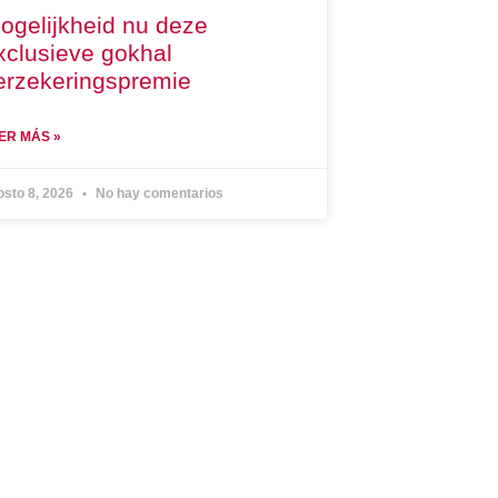
ogelijkheid nu deze
xclusieve gokhal
erzekeringspremie
ER MÁS »
osto 8, 2026
No hay comentarios