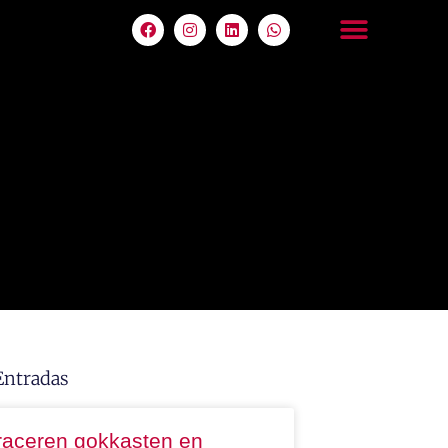
Entradas
raceren gokkasten en