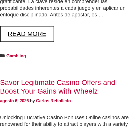
gratificante. La clave reside en comprender las
probabilidades inherentes a cada juego y en aplicar un
enfoque disciplinado. Antes de apostar, es …
READ MORE
Gambling
Savor Legitimate Casino Offers and
Boost Your Gains with Wheelz
agosto 6, 2026
by
Carlos Rebolledo
Unlocking Lucrative Casino Bonuses Online casinos are
renowned for their ability to attract players with a variety