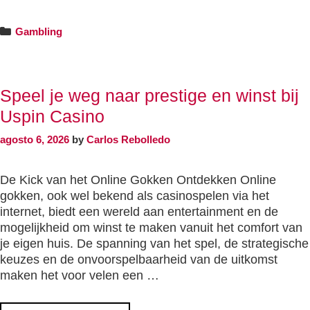
Gambling
Speel je weg naar prestige en winst bij
Uspin Casino
agosto 6, 2026
by
Carlos Rebolledo
De Kick van het Online Gokken Ontdekken Online
gokken, ook wel bekend als casinospelen via het
internet, biedt een wereld aan entertainment en de
mogelijkheid om winst te maken vanuit het comfort van
je eigen huis. De spanning van het spel, de strategische
keuzes en de onvoorspelbaarheid van de uitkomst
maken het voor velen een …