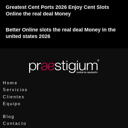
Greatest Cent Ports 2026 Enjoy Cent Slots
Online the real deal Money
Better Online slots the real deal Money in the
united states 2026
Home
Servicios
Clientes
Equipo
Blog
Contacto