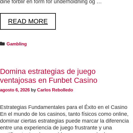
dine forblir en form for underholdning og …
READ MORE
Gambling
Domina estrategias de juego
ventajosas en Funbet Casino
agosto 6, 2026
by
Carlos Rebolledo
Estrategias Fundamentales para el Éxito en el Casino
En el mundo de los casinos, tanto físicos como online,
dominar ciertas estrategias puede marcar la diferencia
entre una experiencia de juego frustrante y una