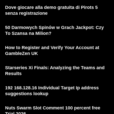
Dove giocare alla demo gratuita di Pirots 5
senza registrazione
50 Darmowych Spinów w Grach Jackpot: Czy
To Szansa na Milion?
How to Register and Verify Your Account at
GambleZen UK
Starseries Xi Finals: Analyzing the Teams and
Results
192 168.128.16 Individual Target Ip address
suggestions lookup
Nuts Swarm Slot Comment 100 percent free
Trial 2026