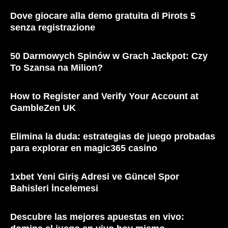
Dove giocare alla demo gratuita di Pirots 5
senza registrazione
50 Darmowych Spinów w Grach Jackpot: Czy
To Szansa na Milion?
How to Register and Verify Your Account at
GambleZen UK
Elimina la duda: estrategias de juego probadas
para explorar en magic365 casino
1xbet Yeni Giriş Adresi ve Güncel Spor
Bahisleri İncelemesi
Descubre las mejores apuestas en vivo: