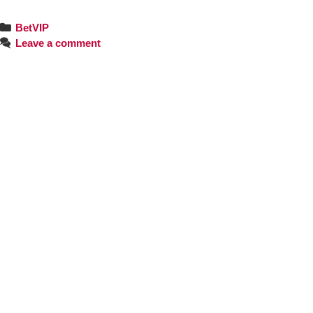
BetVIP
Leave a comment