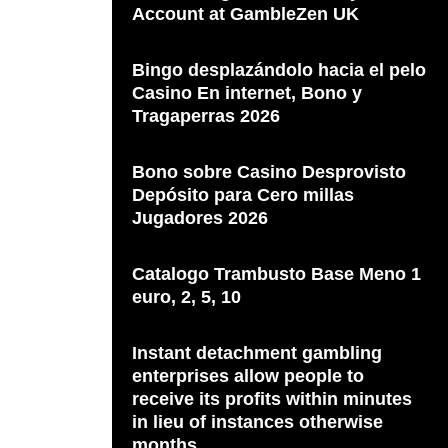
Account at GambleZen UK
Bingo desplazándolo hacia el pelo
Casino En internet, Bono y
Tragaperras 2026
Bono sobre Casino Desprovisto
Depósito para Cero millas
Jugadores 2026
Catalogo Trambusto Base Meno 1
euro, 2, 5, 10
Instant detachment gambling
enterprises allow people to
receive its profits within minutes
in lieu of instances otherwise
months