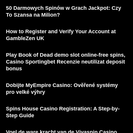
50 Darmowych Spinów w Grach Jackpot: Czy
To Szansa na Milion?
How to Register and Verify Your Account at
GambleZen UK
Play Book of Dead demo slot online-free spins,
Casino Sportingbet Recenzie neutilizat deposit
bonus
Dobijte MyEmpire Casino: Ověřené systémy
pro velké výhry
Spins House Casino Registration: A Step-by-
Step Guide
Voel de ware kracht van de Vivaspin Casino