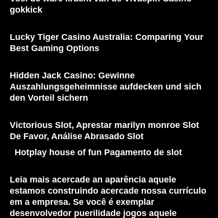
gokkick
Lucky Tiger Casino Australia: Comparing Your
Best Gaming Options
Hidden Jack Casino: Gewinne
Auszahlungsgeheimnisse aufdecken und sich
den Vorteil sichern
Victorious Slot, Aprestar marilyn monroe Slot
De Favor, Análise Abrasado Slot
Hotplay house of fun Pagamento de slot
Leia mais acercade an aparência aquele
estamos construindo acercade nossa currículo
em a empresa. Se você é exemplar
desenvolvedor puerilidade jogos aquele