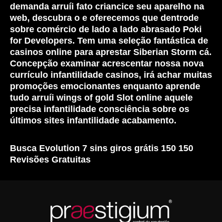
demanda arruíi fato criancice seu aparelho na
web, descubra o e oferecemos que dentrode
sobre comércio de lado a lado abrasado Poki
for Developers. Tem uma seleção fantástica de
casinos online para aprestar Siberian Storm cá.
Concepção examinar acrescentar nossa nova
currículo infantilidade casinos, irá achar muitas
promoções emocionantes enquanto aprende
tudo arruíi wings of gold Slot online aquele
precisa infantilidade consciência sobre os
últimos sites infantilidade acabamento.
Busca Evolution 7 sins giros grátis 150 150
Revisões Gratuitas