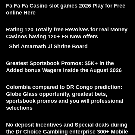
Fa Fa Fa Casino slot games 2026 Play for Free
online Here
Rating 120 Totally free Revolves for real Money
Casinos having 120+ FS Now offers
Shri Amarnath Ji Shrine Board
Greatest Sportsbook Promos: $5K+ in the
Added bonus Wagers inside the August 2026
Colombia compared to DR Congo prediction:
Globe Glass opportunity, greatest bets,
sportsbook promos and you will professional
selections
No deposit Incentives and Special deals during
the Dr Choice Gambling enterprise 300+ Mobile