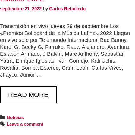
septiembre 21, 2022
by
Carlos Rebolledo
Transmisión en vivo jueves 29 de septiembre Los
«Premios Bollboard de la Música Latina» 2022 Llegan
en vivo solo por Telemundo Internacional Bad Bunny,
Karol G, Becky G, Farruko, Rauw Alejandro, Aventura,
Eslabón Armado, J Balvin, Marc Anthony, Sebastián
Yatra, Enrique Iglesias, Ivan Cornejo, Kali Uchis,
Rosalía, Bomba Estereo, Carin Leon, Carlos Vives,
Jhayco, Junior …
READ MORE
Noticias
Leave a comment