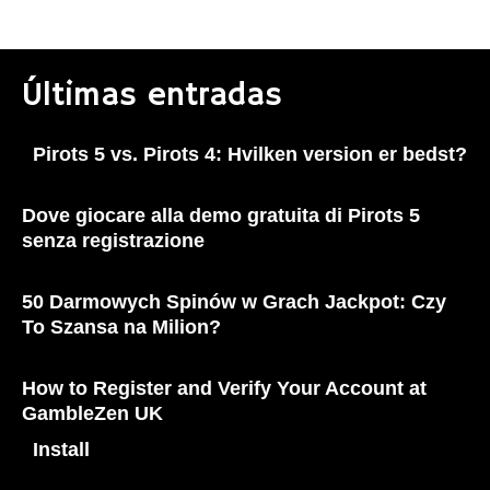
Últimas entradas
Pirots 5 vs. Pirots 4: Hvilken version er bedst?
Dove giocare alla demo gratuita di Pirots 5
senza registrazione
50 Darmowych Spinów w Grach Jackpot: Czy
To Szansa na Milion?
How to Register and Verify Your Account at
GambleZen UK
Install