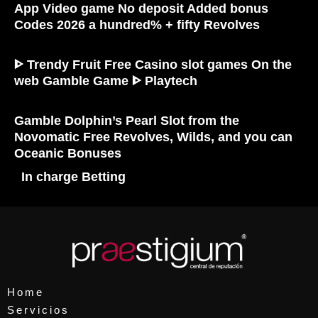
App Video game No deposit Added bonus
Codes 2026 a hundred% + fifty Revolves
ᐈ Trendy Fruit Free Casino slot games On the
web Gamble Game ᐈ Playtech
Gamble Dolphin’s Pearl Slot from the
Novomatic Free Revolves, Wilds, and you can
Oceanic Bonuses
In charge Betting
Home
Servicios