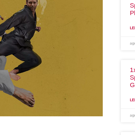
S
P
LE
ag
1
S
G
LE
ag