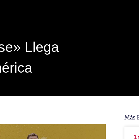
se» Llega
érica
Más 
1