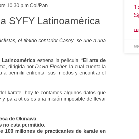
bre 10:30 p.m Col/Pan
1
S
a a SYFY Latinoamérica
LE
iclistas, el tímido contador Casey se une a una
ag
 Latinoamérica
estrena la película
“El arte de
a, dirigida por
David Fincher
la cual cuenta la
a permitir enfrentar sus miedos y encontrar el
del karate, hoy te contamos algunos datos que
 y para otros es una misión imposible de llevar
onesa de Okinawa.
 no esta permitido.
 100 millones de practicantes de karate en