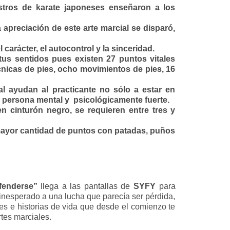
tros de karate japoneses enseñaron a los
la apreciación de este arte marcial se disparó,
l carácter, el autocontrol y la sinceridad.
tus sentidos pues existen 27 puntos vitales
écnicas de pies, ocho movimientos de pies, 16
l ayudan al practicante no sólo a estar en
a persona mental y psicológicamente fuerte.
n cinturón negro, se requieren entre tres y
mayor cantidad de puntos con patadas, puños
efenderse”
llega a las pantallas de
SYFY
para
o inesperado a una lucha que parecía ser pérdida,
jes e historias de vida que desde el comienzo te
rtes marciales.