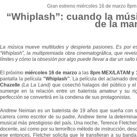
Gran estreno miércoles 16 de marzo 8p
“Whiplash”: cuando la mús
de la ma
La música mueve multitudes y despierta pasiones. Es por e
“Whiplash”, la multipremiada obra cinematográfica, que reve
límites y cómo la obsesión por algo puede llevar a dar un salto 
El próximo
miércoles 16 de marzo
a las
8pm MEX/LATAM y 
pantalla la película
“Whiplash”
. La película del aclamado dir
Chazelle
(La La Land)
que cosechó halagos del público y el 
sumerge en la relación entre un baterista
amateur
y su rig
perfección se convertirá en la condena de sus protagonistas.
Andrew Neiman es un baterista de 19 años que sueña con s
carrera como escritor de su padre, Andrew tiene la determinac
musical más prestigioso del país. Una noche, Terence Fletcher,
docente, así como por su terrorífico método de instrucción, desc
ese entonces, Fletcher solicita que le transfieran a su band