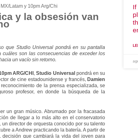
I
m MX/Latam y 10pm Arg/Chi
p
ica
y la obsesión van
no
t
e
LE
so que Studio Universal pondrá en su pantalla
la cuáles son las consecuencias de exceder los
hacia un vacío sin retorno.
ag
10pm ARG/CHI
,
Studio Universal
pondrá en su
ector de cine estadounidense y francés,
Damien
reconocimiento de la prensa especializada, se
uroso profesor, en donde la búsqueda de la
er un gran músico. Abrumado por la fracasada
ión de llegar a lo más alto en el conservatorio
 un director de orquesta conocido por su talento
ubre a Andrew practicando la batería. A partir de
a, decisión que cambiará la vida del joven para