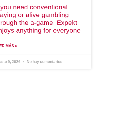
f you need conventional
laying or alive gambling
hrough the a-game, Expekt
njoys anything for everyone
ER MÁS »
osto 9, 2026
No hay comentarios