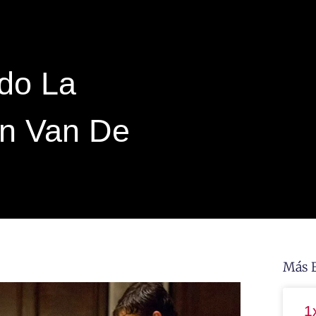
do La
ón Van De
Más 
1