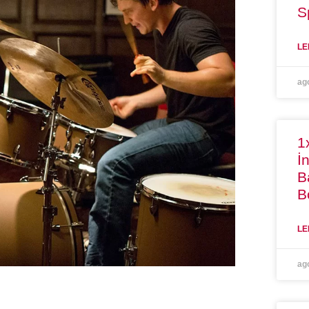
S
LE
ag
1
İ
B
B
LE
ag