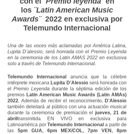
con el
¨Premio leyenda¨
en
los
¨Latin American Music
Awards¨
2022 en exclusiva por
Telemundo Internacional
Una de las voces más aclamadas por América Latina,
Lupita D’alessio, será honrada con el Premio Leyenda
en la ceremonia de los Latin AMAS 2022 en exclusiva
solo a través de Telemundo Internacional.
Telemundo Internacional
anuncia que la célebre
intérprete mexicana
Lupita D’Alessio
será honrada con
el
Premio Leyenda
durante la séptima edición de los
premios
Latin American Music Awards (Latin AMAs)
2022
. Además de recibir el reconocimiento,
D’Alessio
también deleitará al público con una actuación musical
durante la ceremonia de premiación el
jueves, 21 de
abril
transmitida EN VIVO en exclusiva para
Latinoamérica por
Telemundo Internacional
a partir de
las
5pm GUA, 6pm MEX/COL, 7pm VEN, 8pm