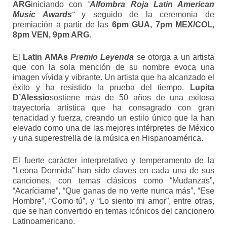
ARG
iniciando con
¨Alfombra Roja Latin American
Music Awards¨
y seguido de la ceremonia de
premiación a partir de las
6pm GUA, 7pm MEX/COL,
8pm VEN, 9pm ARG.
El
Latin AMAs
Premio Leyenda
se otorga a un artista
que con la sola mención de su nombre evoca una
imagen vívida y vibrante. Un artista que ha alcanzado el
éxito y ha resistido la prueba del tiempo.
Lupita
D’Alessio
sostiene más de 50 años de una exitosa
trayectoria artística que ha consagrado con gran
tenacidad y fuerza, creando un estilo único que la han
elevado como una de las mejores intérpretes de México
y una superestrella de la música en Hispanoamérica.
El fuerte carácter interpretativo y temperamento de la
“Leona Dormida” han sido claves en cada una de sus
canciones, con temas clásicos como “Mudanzas”,
“Acaríciame”, “Que ganas de no verte nunca más”, “Ese
Hombre”, “Como tú”, y “Lo siento mi amor”, entre otras,
que se han convertido en temas icónicos del cancionero
Latinoamericano.