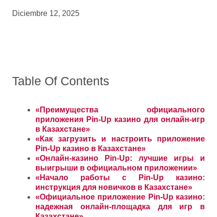
Diciembre 12, 2025
Table Of Contents
«Преимущества официального
приложения Pin-Up казино для онлайн-игр
в Казахстане»
«Как загрузить и настроить приложение
Pin-Up казино в Казахстане»
«Онлайн-казино Pin-Up: лучшие игры и
выигрыши в официальном приложении»
«Начало работы с Pin-Up казино:
инструкция для новичков в Казахстане»
«Официальное приложение Pin-Up казино:
надежная онлайн-площадка для игр в
Казахстане»