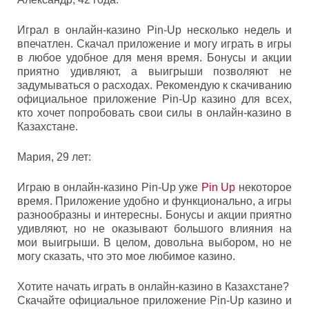
Играл в онлайн-казино Pin-Up несколько недель и
впечатлен. Скачал приложение и могу играть в игры
в любое удобное для меня время. Бонусы и акции
приятно удивляют, а выигрыши позволяют не
задумываться о расходах. Рекомендую к скачиванию
официальное приложение Pin-Up казино для всех,
кто хочет попробовать свои силы в онлайн-казино в
Казахстане.
Мария, 29 лет:
Играю в онлайн-казино Pin-Up уже
Pin Up
некоторое
время. Приложение удобно и функционально, а игры
разнообразны и интересны. Бонусы и акции приятно
удивляют, но не оказывают большого влияния на
мои выигрыши. В целом, довольна выбором, но не
могу сказать, что это мое любимое казино.
Хотите начать играть в онлайн-казино в Казахстане?
Скачайте официальное приложение Pin-Up казино и