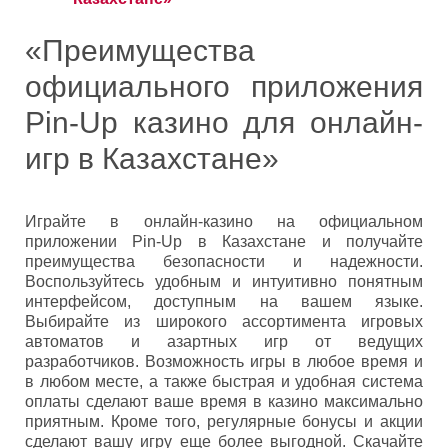
«Преимущества
официального приложения
Pin-Up казино для онлайн-
игр в Казахстане»
Играйте в онлайн-казино на официальном
приложении Pin-Up в Казахстане и получайте
преимущества безопасности и надежности.
Воспользуйтесь удобным и интуитивно понятным
интерфейсом, доступным на вашем языке.
Выбирайте из широкого ассортимента игровых
автоматов и азартных игр от ведущих
разработчиков. Возможность игры в любое время и
в любом месте, а также быстрая и удобная система
оплаты сделают ваше время в казино максимально
приятным. Кроме того, регулярные бонусы и акции
сделают вашу игру еще более выгодной. Скачайте