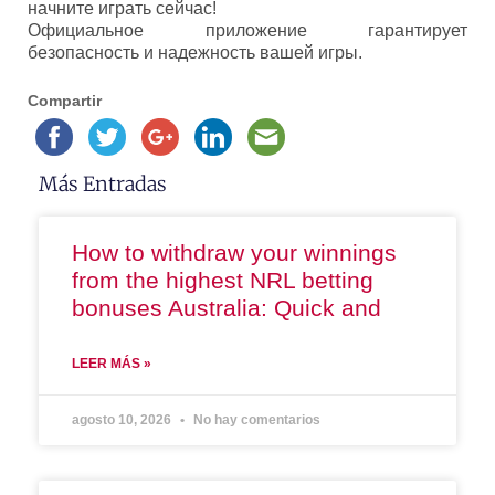
начните играть сейчас!
Официальное приложение гарантирует
безопасность и надежность вашей игры.
Compartir
Más Entradas
How to withdraw your winnings
from the highest NRL betting
bonuses Australia: Quick and
LEER MÁS »
agosto 10, 2026
No hay comentarios