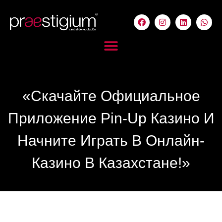
«Скачайте Официальное
Приложение Pin-Up Казино И
Начните Играть В Онлайн-
Казино В Казахстане!»