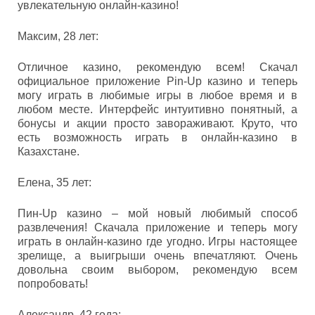
увлекательную онлайн-казино!
Максим, 28 лет:
Отличное казино, рекомендую всем! Скачал
официальное приложение Pin-Up казино и теперь
могу играть в любимые игры в любое время и в
любом месте. Интерфейс интуитивно понятный, а
бонусы и акции просто завораживают. Круто, что
есть возможность играть в онлайн-казино в
Казахстане.
Елена, 35 лет:
Пин-Up казино – мой новый любимый способ
развлечения! Скачала приложение и теперь могу
играть в онлайн-казино где угодно. Игры настоящее
зрелище, а выигрыши очень впечатляют. Очень
довольна своим выбором, рекомендую всем
попробовать!
Александр, 42 года: