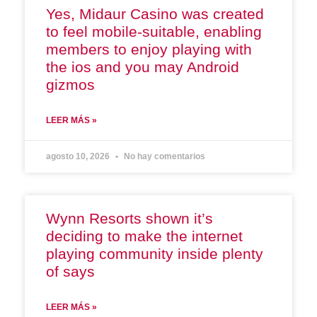
Yes, Midaur Casino was created
to feel mobile-suitable, enabling
members to enjoy playing with
the ios and you may Android
gizmos
LEER MÁS »
agosto 10, 2026
No hay comentarios
Wynn Resorts shown it’s
deciding to make the internet
playing community inside plenty
of says
LEER MÁS »