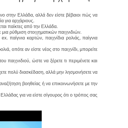
ίνο στην Ελλάδα, αλλά δεν είστε βέβαιοι πώς να
γία για αρχάριους.
εται παίκτες από την Ελλάδα.
ε μια ρύθμιση στοιχηματικών παιχνιδιών.
ex. παίγνια καρτών, παιχνίδια ρολιάς, παίγνια
λιά, οπότε αν είστε νέος στο παιχνίδι, μπορείτε
ου παιχνιδιού, ώστε να ξέρετε τι περιμένετε και
έχετε πολύ διασκέδαση, αλλά μην λησμονήσετε να
ν αναζήτηση βοηθείας ή να επικοινωνήσετε με την
ης Ελλάδας για να είστε σίγουρος ότι ο τρόπος σας