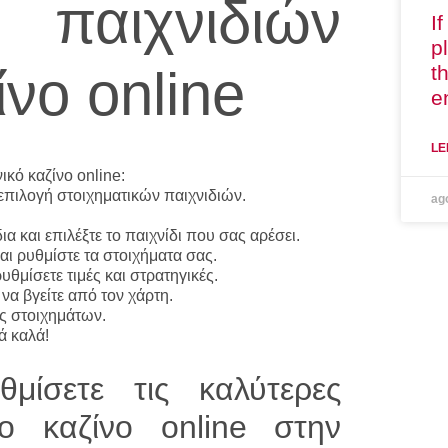
 παιχνιδιών
I
p
ίνο online
t
e
LE
ικό καζίνο online:
 επιλογή στοιχηματικών παιχνιδιών.
ag
ια και επιλέξτε το παιχνίδι που σας αρέσει.
και ρυθμίστε τα στοιχήματα σας.
θμίσετε τιμές και στρατηγικές.
 να βγείτε από τον χάρτη.
ας στοιχημάτων.
ά καλά!
μίσετε τις καλύτερες
το καζίνο online στην