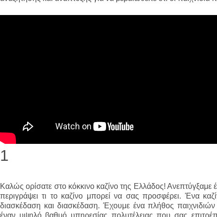
1
Καλώς ορίσατε στο κόκκινο καζίνο της Ελλάδος! Ανεπτύγξαμε 
περιγράψει τι το καζίνο μπορεί να σας προσφέρει. Ένα καζί
διασκέδαση και διασκέδαση. Έχουμε ένα πλήθος παιχνιδιών 
έναν υψηλό βαθμό υπηρεσίας πολυτέλειας που σας επιτρέπει