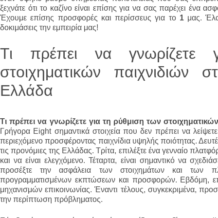
ξεχνάτε ότι το καζίνο είναι επίσης για να σας παρέχει ένα ασφ
Έχουμε επίσης προσφορές και περίσσευς για το
1
μας. Έλα
δοκιμάσεις την εμπειρία μας!
Τι πρέπει να γνωρίζετε 
στοιχηματικών παιχνιδιών σ
Ελλάδα
Τι πρέπει να γνωρίζετε για τη ρύθμιση των στοιχηματικών
Γρήγορα Eight σημαντικά στοιχεία που δεν πρέπει να λείψετε
περιεχόμενο προσφέροντας παιχνίδια υψηλής ποιότητας. Δευτέ
τις προνόμιες της Ελλάδας. Τρίτα, επιλέξτε ένα γενναίο πλατ
και να είναι ελεγχόμενο. Τέταρτα, είναι σημαντικό να σχεδιά
προσέξτε την ασφάλεια των στοιχημάτων και των π
προγραμματισμένων εκπτώσεων και προσφορών. Εβδóμη, επ
μηχανισμών επικοινωνίας. Έναντι τέλους, συγκεκριμένα, προσ
την περίπτωση πρόβληματος.