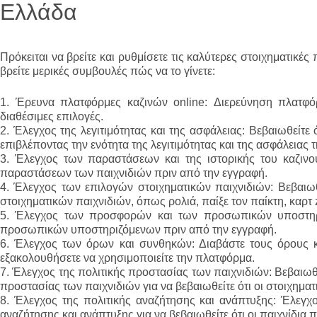
Ελλάδα
Πρόκειται να βρείτε και ρυθμίσετε τις καλύτερες στοιχηματικές
βρείτε μερικές συμβουλές πώς να το γίνετε:
1. Έρευνα πλατφόρμες καζινών online: Διερεύνηση πλατφόρ
διαθέσιμες επιλογές.
2. Έλεγχος της λεγιτιμότητας και της ασφάλειας: Βεβαιωθείτε 
επιβλέποντας την ενότητα της λεγιτιμότητας και της ασφάλειας τ
3. Έλεγχος των παραστάσεων και της ιστορικής του καζινού
παραστάσεων των παιχνιδιών πριν από την εγγραφή.
4. Έλεγχος των επιλογών στοιχηματικών παιχνιδιών: Βεβαιωθ
στοιχηματικών παιχνιδιών, όπως ρολιά, παίξε τον παίκτη, καρτ 
5. Έλεγχος των προσφορών και των προσωπικών υποστηρ
προσωπικών υποστηριζόμενων πριν από την εγγραφή.
6. Έλεγχος των όρων και συνθηκών: Διαβάστε τους όρους κ
εξακολουθήσετε να χρησιμοποιείτε την πλατφόρμα.
7. Έλεγχος της πολιτικής προστασίας των παιχνιδιών: Βεβαιωθε
προστασίας των παιχνιδιών για να βεβαιωθείτε ότι οι στοιχηματι
8. Έλεγχος της πολιτικής αναζήτησης και ανάπτυξης: Έλεγχο
αναζήτησης και ανάπτυξης για να βεβαιωθείτε ότι οι παιχνίδια π