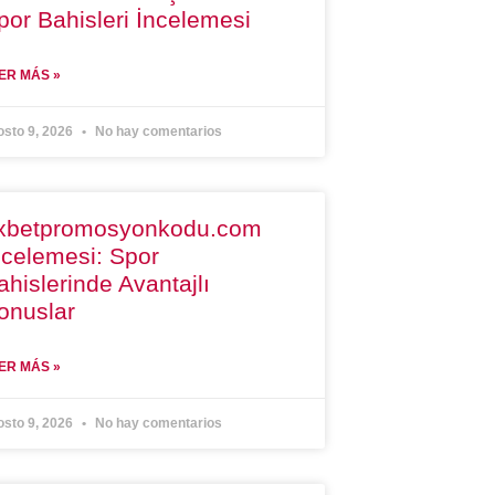
por Bahisleri İncelemesi
ER MÁS »
osto 9, 2026
No hay comentarios
xbetpromosyonkodu.com
ncelemesi: Spor
ahislerinde Avantajlı
onuslar
ER MÁS »
osto 9, 2026
No hay comentarios