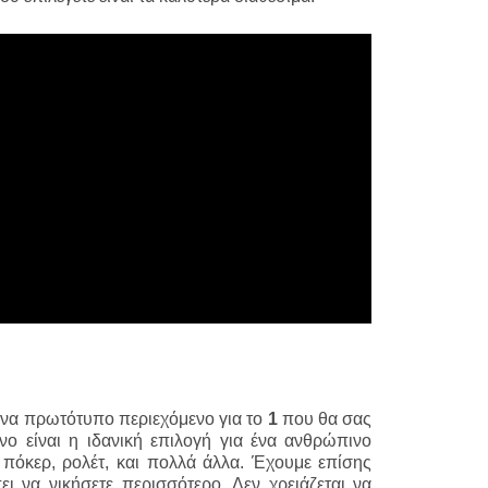
ένα πρωτότυπο περιεχόμενο για το
1
που θα σας
νο είναι η ιδανική επιλογή για ένα ανθρώπινο
πόκερ, ρολέτ, και πολλά άλλα. Έχουμε επίσης
 να νικήσετε περισσότερο. Δεν χρειάζεται να