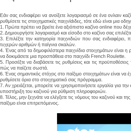
Εάν σας ενδιαφέρει να ανοίξετε λογαριασμό σε ένα ονλαιν καζ
ρυθμίσετε τις στοιχηματικές παιχνídιδες, τότε εδώ είναι μια οδη
1. Πρώτα πρέπει να βρείτε ένα αξιόπιστο καζίνο online που δέχ
2. Δημιουργήστε λογαριασμό και είσοδο στο καζίνο σας επιλέξτ
3. Επιλέξτε την κατηγορία παιχνιδιών που σας ενδιαφέρει, π 
τυχερών αριθμών ή παίγνια σκαλών.
4. Ένας από τα δημοφιλέστερα παιχνίδια στοιχημάτων είναι η ρο
να δοκιμάσετε μια προσπάθεια στο παιχνίδι French Roulette.
5. Προσέξτε να διαβάσετε τις ρυθμίσεις και τις προϋποθέσεις τ
πώς να παίζετε σωστά.
6. Ένας σημαντικός στόχος στο παίξιμο στοιχημάτων είναι να 
ρυθμίσετε όρια στο στοιχηματικό σας πρόγραμμα.
7. Αν χρειάζεται, μπορείτε να χρησιμοποιήσετε εργαλία για τη
υποστήριξη του καζινού για ρύθμιση πληροφοριών.
8. Τέλος, μην ξεχνάτε να ελέγξετε τις νόμους του καζινού και τ
παίξιμο είναι επιτρεπόμενος.