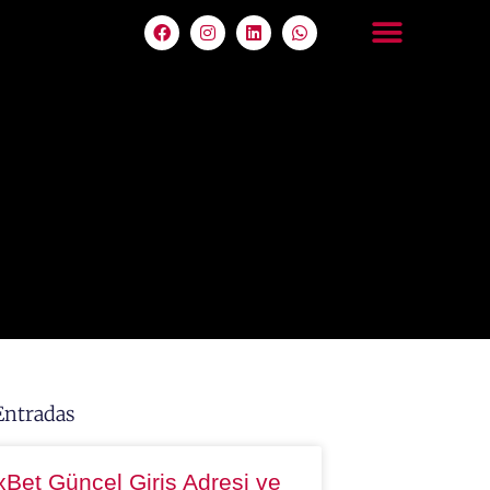
Entradas
xBet Güncel Giriş Adresi ve