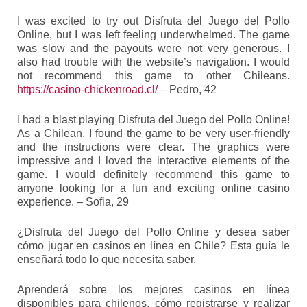
I was excited to try out Disfruta del Juego del Pollo
Online, but I was left feeling underwhelmed. The game
was slow and the payouts were not very generous. I
also had trouble with the website’s navigation. I would
not recommend this game to other Chileans.
https://casino-chickenroad.cl/
– Pedro, 42
I had a blast playing Disfruta del Juego del Pollo Online!
As a Chilean, I found the game to be very user-friendly
and the instructions were clear. The graphics were
impressive and I loved the interactive elements of the
game. I would definitely recommend this game to
anyone looking for a fun and exciting online casino
experience. – Sofia, 29
¿Disfruta del Juego del Pollo Online y desea saber
cómo jugar en casinos en línea en Chile? Esta guía le
enseñará todo lo que necesita saber.
Aprenderá sobre los mejores casinos en línea
disponibles para chilenos, cómo registrarse y realizar