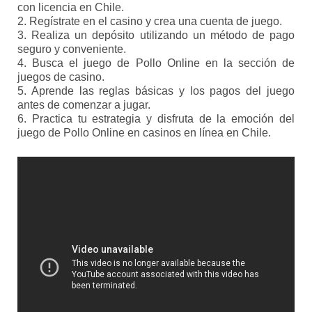
con licencia en Chile.
2. Regístrate en el casino y crea una cuenta de juego.
3. Realiza un depósito utilizando un método de pago
seguro y conveniente.
4. Busca el juego de Pollo Online en la sección de
juegos de casino.
5. Aprende las reglas básicas y los pagos del juego
antes de comenzar a jugar.
6. Practica tu estrategia y disfruta de la emoción del
juego de Pollo Online en casinos en línea en Chile.