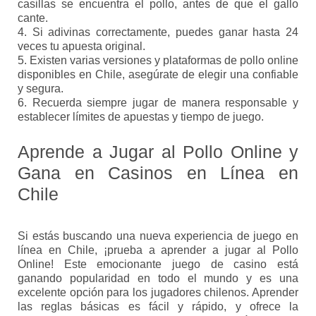
casillas se encuentra el pollo, antes de que el gallo
cante.
4. Si adivinas correctamente, puedes ganar hasta 24
veces tu apuesta original.
5. Existen varias versiones y plataformas de pollo online
disponibles en Chile, asegúrate de elegir una confiable
y segura.
6. Recuerda siempre jugar de manera responsable y
establecer límites de apuestas y tiempo de juego.
Aprende a Jugar al Pollo Online y
Gana en Casinos en Línea en
Chile
Si estás buscando una nueva experiencia de juego en
línea en Chile, ¡prueba a aprender a jugar al Pollo
Online! Este emocionante juego de casino está
ganando popularidad en todo el mundo y es una
excelente opción para los jugadores chilenos. Aprender
las reglas básicas es fácil y rápido, y ofrece la