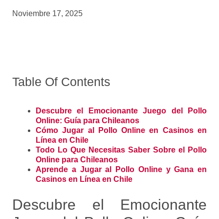
Noviembre 17, 2025
Table Of Contents
Descubre el Emocionante Juego del Pollo
Online: Guía para Chileanos
Cómo Jugar al Pollo Online en Casinos en
Línea en Chile
Todo Lo Que Necesitas Saber Sobre el Pollo
Online para Chileanos
Aprende a Jugar al Pollo Online y Gana en
Casinos en Línea en Chile
Descubre el Emocionante