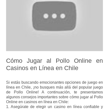
Cómo Jugar al Pollo Online en
Casinos en Línea en Chile
Si estás buscando emocionantes opciones de juego en
línea en Chile, ¡no busques más allá del popular juego
de Pollo Online! A continuación, te presentamos
algunos consejos importantes sobre cómo jugar al Pollo
Online en casinos en línea en Chile:
1. Asegúrate de elegir un casino en línea confiable y