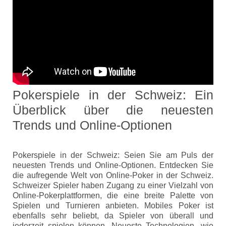
Pokerspiele in der Schweiz: Ein
Überblick über die neuesten
Trends und Online-Optionen
Pokerspiele in der Schweiz: Seien Sie am Puls der
neuesten Trends und Online-Optionen. Entdecken Sie
die aufregende Welt von Online-Poker in der Schweiz.
Schweizer Spieler haben Zugang zu einer Vielzahl von
Online-Pokerplattformen, die eine breite Palette von
Spielen und Turnieren anbieten. Mobiles Poker ist
ebenfalls sehr beliebt, da Spieler von überall und
jederzeit spielen können. Neueste Technologien, wie