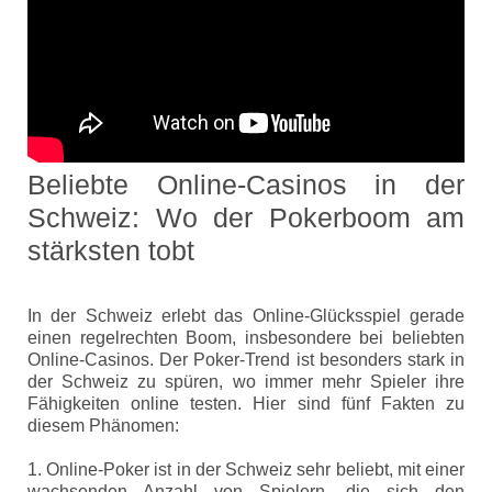
Beliebte Online-Casinos in der
Schweiz: Wo der Pokerboom am
stärksten tobt
In der Schweiz erlebt das Online-Glücksspiel gerade
einen regelrechten Boom, insbesondere bei beliebten
Online-Casinos. Der Poker-Trend ist besonders stark in
der Schweiz zu spüren, wo immer mehr Spieler ihre
Fähigkeiten online testen. Hier sind fünf Fakten zu
diesem Phänomen:
1. Online-Poker ist in der Schweiz sehr beliebt, mit einer
wachsenden Anzahl von Spielern, die sich den