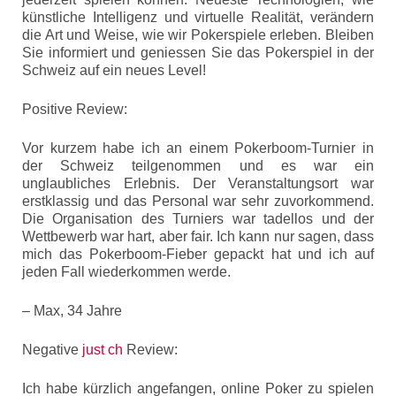
künstliche Intelligenz und virtuelle Realität, verändern
die Art und Weise, wie wir Pokerspiele erleben. Bleiben
Sie informiert und geniessen Sie das Pokerspiel in der
Schweiz auf ein neues Level!
Positive Review:
Vor kurzem habe ich an einem Pokerboom-Turnier in
der Schweiz teilgenommen und es war ein
unglaubliches Erlebnis. Der Veranstaltungsort war
erstklassig und das Personal war sehr zuvorkommend.
Die Organisation des Turniers war tadellos und der
Wettbewerb war hart, aber fair. Ich kann nur sagen, dass
mich das Pokerboom-Fieber gepackt hat und ich auf
jeden Fall wiederkommen werde.
– Max, 34 Jahre
Negative
just ch
Review:
Ich habe kürzlich angefangen, online Poker zu spielen