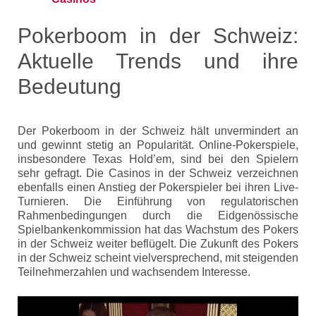
Pokerboom in der Schweiz:
Aktuelle Trends und ihre
Bedeutung
Der Pokerboom in der Schweiz hält unvermindert an
und gewinnt stetig an Popularität. Online-Pokerspiele,
insbesondere Texas Hold’em, sind bei den Spielern
sehr gefragt. Die Casinos in der Schweiz verzeichnen
ebenfalls einen Anstieg der Pokerspieler bei ihren Live-
Turnieren. Die Einführung von regulatorischen
Rahmenbedingungen durch die Eidgenössische
Spielbankenkommission hat das Wachstum des Pokers
in der Schweiz weiter beflügelt. Die Zukunft des Pokers
in der Schweiz scheint vielversprechend, mit steigenden
Teilnehmerzahlen und wachsendem Interesse.