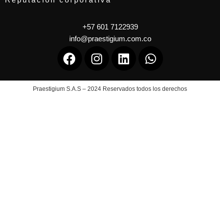
+57 601 7122939
info@praestigium.com.co
Praestigium S.A.S – 2024 Reservados todos los derechos