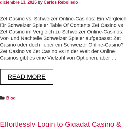
diciembre 13, 2025
by
Carlos Rebolledo
Zet Casino vs. Schweizer Online-Casinos: Ein Vergleich
für Schweizer Spieler Table Of Contents Zet Casino vs
Zet Casino im Vergleich zu Schweizer Online-Casinos:
Vor- und Nachteile Schweizer Spieler aufgepasst: Zet
Casino oder doch lieber ein Schweizer Online-Casino?
Zet Casino vs Zet Casino vs In der Welt der Online-
Casinos gibt es eine Vielzahl von Optionen, aber …
READ MORE
Blog
Effortlessly Login to Gigadat Casino &