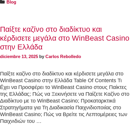
Blog
Παίξτε καζίνο στο διαδίκτυο και
κέρδισετε μεγάλα στο WinBeast Casino
στην Ελλάδα
diciembre 13, 2025
by
Carlos Rebolledo
Παίξτε καζίνο στο διαδίκτυο και κέρδισετε μεγάλα στο
WinBeast Casino στην Ελλάδα Table Of Contents Τι
Éχει να Προσφέρει το WinBeast Casino στους Παίκτες
της Ελλάδας; Πώς να Ξεκινήσετε να Παίζετε Καζίνο στο
Διαδίκτυο με το WinBeast Casino; Προκαταρκτικά
Στρατηγήματα για Τη Διαδικασία Παιχνιδιοποιίας στο
WinBeast Casino; Πώς να Βρείτε τις Λεπτομέρειες των
Παιχνιδιών του …