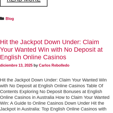
Blog
Hit the Jackpot Down Under: Claim
Your Wanted Win with No Deposit at
English Online Casinos
diciembre 13, 2025
by
Carlos Rebolledo
Hit the Jackpot Down Under: Claim Your Wanted Win
with No Deposit at English Online Casinos Table Of
Contents Exploring No Deposit Bonuses at English
Online Casinos in Australia How to Claim Your Wanted
Win: A Guide to Online Casinos Down Under Hit the
Jackpot in Australia: Top English Online Casinos with