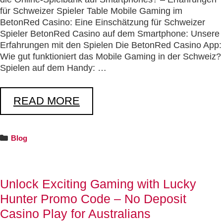
für Schweizer Spieler Table Mobile Gaming im
BetonRed Casino: Eine Einschätzung für Schweizer
Spieler BetonRed Casino auf dem Smartphone: Unsere
Erfahrungen mit den Spielen Die BetonRed Casino App:
Wie gut funktioniert das Mobile Gaming in der Schweiz?
Spielen auf dem Handy: …
READ MORE
Blog
Unlock Exciting Gaming with Lucky
Hunter Promo Code – No Deposit
Casino Play for Australians