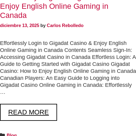
Enjoy English Online Gaming in
Canada
diciembre 13, 2025
by
Carlos Rebolledo
Effortlessly Login to Gigadat Casino & Enjoy English
Online Gaming in Canada Contents Seamless Sign-In:
Accessing Gigadat Casino in Canada Effortless Login: A
Guide to Getting Started with Gigadat Casino Gigadat
Casino: How to Enjoy English Online Gaming in Canada
Canadian Players: An Easy Guide to Logging into
Gigadat Casino Online Gaming in Canada: Effortlessly
…
READ MORE
Blog