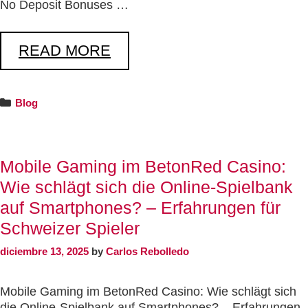
No Deposit Bonuses …
READ MORE
Blog
Mobile Gaming im BetonRed Casino:
Wie schlägt sich die Online-Spielbank
auf Smartphones? – Erfahrungen für
Schweizer Spieler
diciembre 13, 2025
by
Carlos Rebolledo
Mobile Gaming im BetonRed Casino: Wie schlägt sich
die Online-Spielbank auf Smartphones? – Erfahrungen