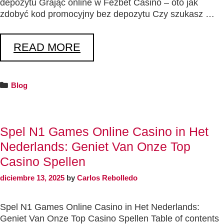
depozytu Grając online w Fezbet Casino – oto jak
zdobyć kod promocyjny bez depozytu Czy szukasz …
READ MORE
Blog
Spel N1 Games Online Casino in Het
Nederlands: Geniet Van Onze Top
Casino Spellen
diciembre 13, 2025
by
Carlos Rebolledo
Spel N1 Games Online Casino in Het Nederlands:
Geniet Van Onze Top Casino Spellen Table of contents