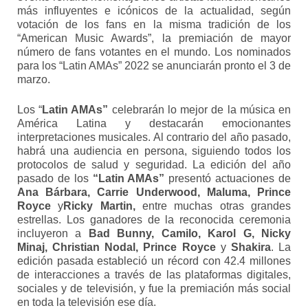
más influyentes e icónicos de la actualidad, según
votación de los fans en la misma tradición de los
“American Music Awards”, la premiación de mayor
número de fans votantes en el mundo. Los nominados
para los “Latin AMAs” 2022 se anunciarán pronto el 3 de
marzo.
Los “
Latin AMAs”
celebrarán lo mejor de la música en
América Latina y destacarán emocionantes
interpretaciones musicales. Al contrario del año pasado,
habrá una audiencia en persona, siguiendo todos los
protocolos de salud y seguridad. La edición del año
pasado de los
“Latin AMAs”
presentó actuaciones de
Ana Bárbara, Carrie Underwood, Maluma, Prince
Royce
y
Ricky Martin,
entre muchas otras grandes
estrellas. Los ganadores de la reconocida ceremonia
incluyeron a
Bad Bunny, Camilo, Karol G, Nicky
Minaj, Christian Nodal, Prince Royce
y
Shakira
. La
edición pasada estableció un récord con 42.4 millones
de interacciones a través de las plataformas digitales,
sociales y de televisión, y fue la premiación más social
en toda la televisión ese día.