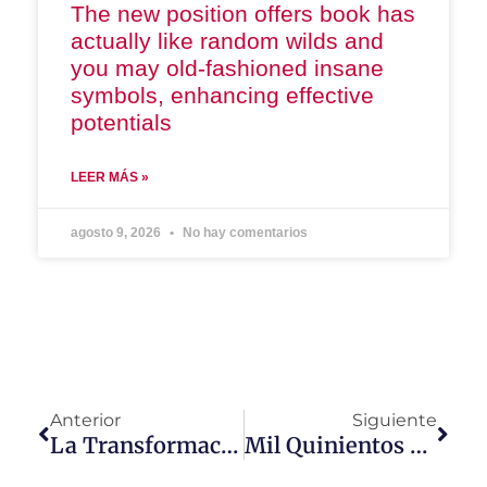
The new position offers book has
actually like random wilds and
you may old-fashioned insane
symbols, enhancing effective
potentials
LEER MÁS »
agosto 9, 2026
No hay comentarios
Anterior
Siguiente
La Transformación De La Publicidad Contextual Se Toma A Perú, Ecuador Y Centroamérica
Mil Quinientos Corazones Se Darán Cita En San Andrés Para Jornada De Recolección De Residuos De Medicamentos Y Plásticos