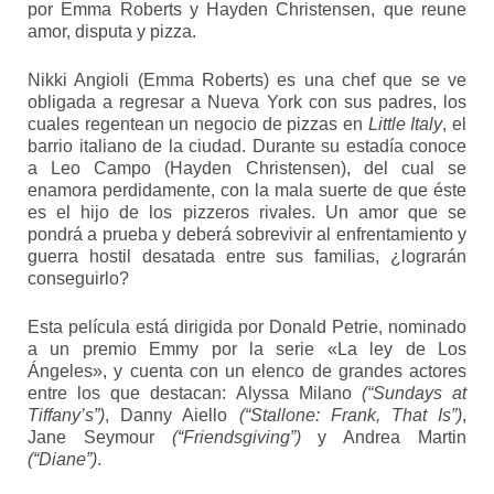
por Emma Roberts y Hayden Christensen, que reune
amor, disputa y pizza.
Nikki Angioli (Emma Roberts) es una chef que se ve
obligada a regresar a Nueva York con sus padres, los
cuales regentean un negocio de pizzas en
Little Italy
, el
barrio italiano de la ciudad. Durante su estadía conoce
a Leo Campo (Hayden Christensen), del cual se
enamora perdidamente, con la mala suerte de que éste
es el hijo de los pizzeros rivales. Un amor que se
pondrá a prueba y deberá sobrevivir al enfrentamiento y
guerra hostil desatada entre sus familias, ¿lograrán
conseguirlo?
Esta película está dirigida por Donald Petrie, nominado
a un premio Emmy por la serie «La ley de Los
Ángeles», y cuenta con un elenco de grandes actores
entre los que destacan: Alyssa Milano
(“Sundays at
Tiffany’s”)
, Danny Aiello
(“Stallone: Frank, That Is”)
,
Jane Seymour
(“Friendsgiving”)
y Andrea Martin
(“Diane”)
.