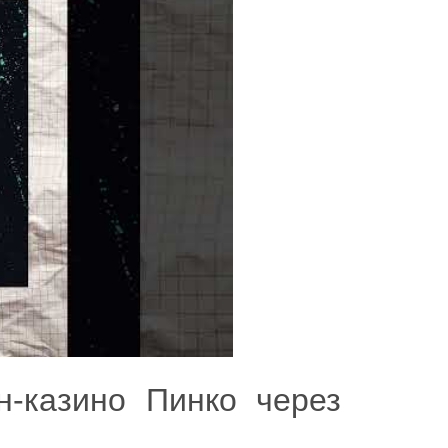
н-казино Пинко через