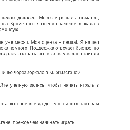
 целом доволен. Много игровых автоматов,
са. Кроме того, я оценил наличие зеркала в
комендую!
е уже месяц. Моя оценка – neutral. Я нашел
ока немного. Поддержка отвечает быстро, но
должаю играть, но пока не уверен, стоит ли
о Пинко через зеркало в Кыргызстане?
йте учетную запись, чтобы начать играть в
йта, которое всегда доступно и позволит вам
тане, прежде чем начинать играть.