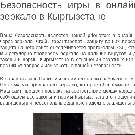
Безопасность игры в онлай
зеркало в Кыргызстане
Ваша безопасность является нашей prioritetom в онлай
через зеркало, чтобы гарантировать защиту ваших перс
защита нашего сайта обеспечивается протоколом SSL, кот
мы регулярно проверяем зеркало на наличие вирусов и 
законы и нормы Кыргызстана в отношении азартных игр.
возникнут вопросы или заботы о вашей безопасности.
В онлайн-казино Пинко мы понимаем ваши озабоченности 
Поэтому мы предлагаем зеркало, которое обеспечивает 
Наш сайт прошел проверку на соответствие международны
соблюдаем все законы и нормы Кыргызстана в отношении 
ваши деньги и персональные данные надежно защищены в 