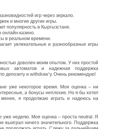
разновидностей игр через зеркало.
джек и многие другие игры.
ает популярность в Кыргызстане.
 онлайн-казино.
рты в реальном времени.
лагает увлекательные и разнообразные игры
лностью доволен моим опытом. У них простой
ровых автоматов и надежная поддержка
по депозиту и withdraw’у. Очень рекомендую!
ане уже некоторое время. Моя оценка – ни
интересные, а бонусы неплохие. Но я бы хотел
 менее, я продолжаю играть и надеюсь на
 уже неделю. Моя оценка – проста neutral. Я
не выиграл ничего значительного. Поддержка
мне продолжать играть. Слежу за дальнейшим