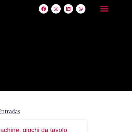
Entradas
achine, giochi da tavolo,