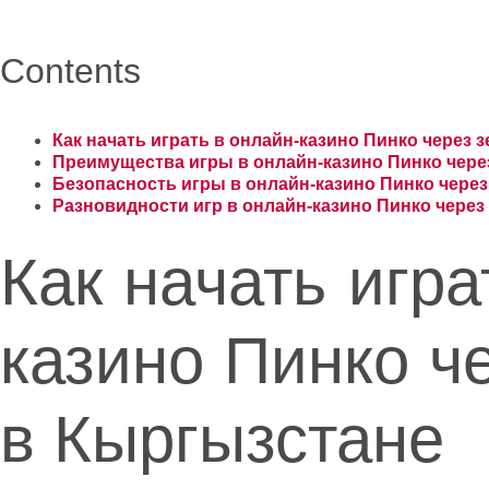
Contents
Как начать играть в онлайн-казино Пинко через 
Преимущества игры в онлайн-казино Пинко чере
Безопасность игры в онлайн-казино Пинко через
Разновидности игр в онлайн-казино Пинко через
Как начать игра
казино Пинко ч
в Кыргызстане