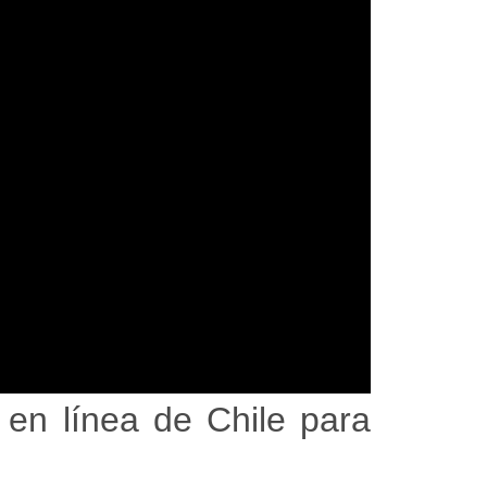
 en línea de Chile para