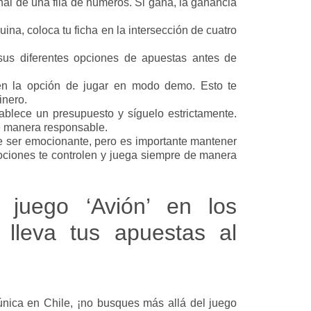
inal de una fila de números. Si gana, la ganancia
ina, coloca tu ficha en la intersección de cuatro
sus diferentes opciones de apuestas antes de
en la opción de jugar en modo demo. Esto te
inero.
ablece un presupuesto y síguelo estrictamente.
de manera responsable.
e ser emocionante, pero es importante mantener
ociones te controlen y juega siempre de manera
 juego ‘Avión’ en los
 lleva tus apuestas al
nica en Chile, ¡no busques más allá del juego