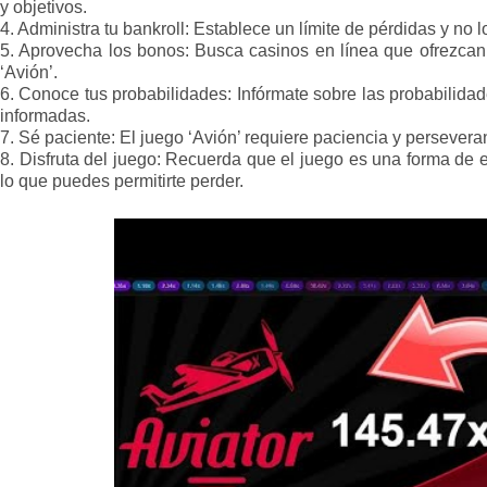
y objetivos.
4. Administra tu bankroll: Establece un límite de pérdidas y no
5. Aprovecha los bonos: Busca casinos en línea que ofrezcan
‘Avión’.
6. Conoce tus probabilidades: Infórmate sobre las probabilid
informadas.
7. Sé paciente: El juego ‘Avión’ requiere paciencia y persevera
8. Disfruta del juego: Recuerda que el juego es una forma de 
lo que puedes permitirte perder.