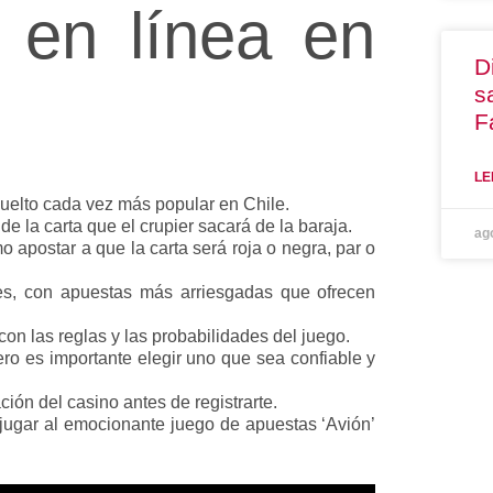
’ en línea en
D
s
F
LE
vuelto cada vez más popular en Chile.
 de la carta que el crupier sacará de la baraja.
ag
o apostar a que la carta será roja o negra, par o
ces, con apuestas más arriesgadas que ofrecen
con las reglas y las probabilidades del juego.
ero es importante elegir uno que sea confiable y
ción del casino antes de registrarte.
 a jugar al emocionante juego de apuestas ‘Avión’