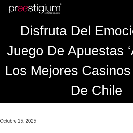
Disfruta Del Emoc
Juego De Apuestas ‘
Los Mejores Casinos
De Chile
Octubre 15, 2025