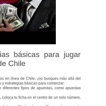
ias básicas para jugar
de Chile
s en línea de Chile, ¡no busques más allá del
as y estrategias básicas para comenzar:
n diferentes tipos de apuestas, como apuestas
, coloca tu ficha en el centro de un solo número.