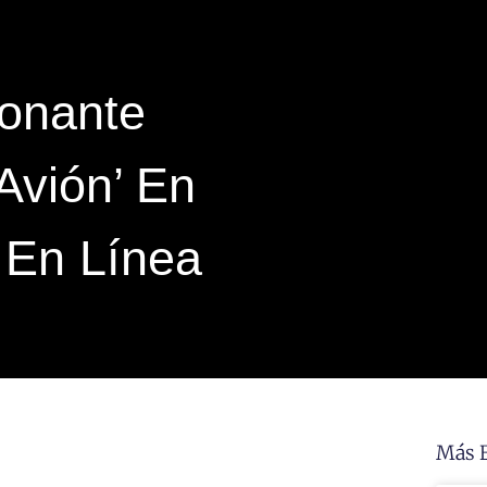
ionante
Avión’ En
 En Línea
Más 