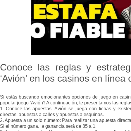
Conoce las reglas y estrateg
‘Avión’ en los casinos en línea 
Si estás buscando emocionantes opciones de juego en casino
popular juego ‘Avión’! A continuación, te presentamos las regl
1. Conoce las apuestas: Avión se juega con fichas y existe
directas, apuestas a calles y apuestas a esquinas.
2. Apuesta a un solo número: Para realizar una apuesta directa
Si el número gana, la ganancia será de 35 a 1.