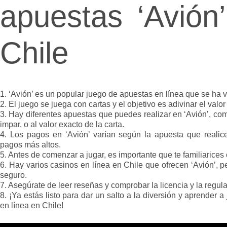
apuestas ‘Avión
Chile
1. ‘Avión’ es un popular juego de apuestas en línea que se ha 
2. El juego se juega con cartas y el objetivo es adivinar el valor
3. Hay diferentes apuestas que puedes realizar en ‘Avión’, com
impar, o al valor exacto de la carta.
4. Los pagos en ‘Avión’ varían según la apuesta que reali
pagos más altos.
5. Antes de comenzar a jugar, es importante que te familiarices 
6. Hay varios casinos en línea en Chile que ofrecen ‘Avión’, p
seguro.
7. Asegúrate de leer reseñas y comprobar la licencia y la regula
8. ¡Ya estás listo para dar un salto a la diversión y aprender
en línea en Chile!