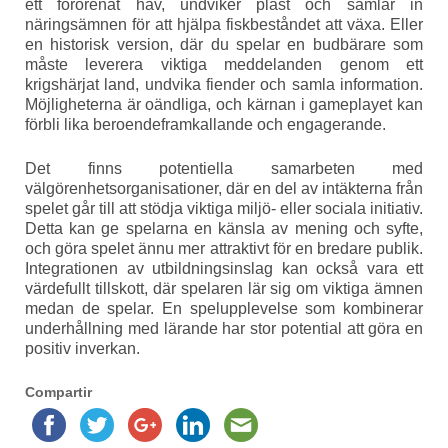
ett förorenat hav, undviker plast och samlar in
näringsämnen för att hjälpa fiskbeståndet att växa. Eller
en historisk version, där du spelar en budbärare som
måste leverera viktiga meddelanden genom ett
krigshärjat land, undvika fiender och samla information.
Möjligheterna är oändliga, och kärnan i gameplayet kan
förbli lika beroendeframkallande och engagerande.
Det finns potentiella samarbeten med
välgörenhetsorganisationer, där en del av intäkterna från
spelet går till att stödja viktiga miljö- eller sociala initiativ.
Detta kan ge spelarna en känsla av mening och syfte,
och göra spelet ännu mer attraktivt för en bredare publik.
Integrationen av utbildningsinslag kan också vara ett
värdefullt tillskott, där spelaren lär sig om viktiga ämnen
medan de spelar. En spelupplevelse som kombinerar
underhållning med lärande har stor potential att göra en
positiv inverkan.
Compartir