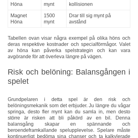
Höna
mynt
kollisionen
Magnet
1500
Drar till sig mynt på
Höna
mynt
avstånd
Tabellen ovan visar några exempel på olika höns och
deras respektive kostnader och specialförmågor. Valet
av höna kan påverka spelstrategin och kan vara
avgörande för att överleva längre på vägen.
Risk och belöning: Balansgången i
spelet
Grundpelaren i detta spel är den risk och
belöningsmekanik som det erbjuder. Ju längre du vågar
springa, desto fler mynt kan du samla in, men desto
större är risken att bli påkörd av en bil. Denna
balansgång skapar en spännande och
beroendeframkallande spelupplevelse. Spelare måste
kontinuerligt bedöma sina chanser och ta kalkylerade