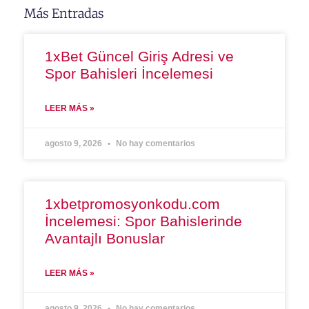
Más Entradas
1xBet Güncel Giriş Adresi ve
Spor Bahisleri İncelemesi
LEER MÁS »
agosto 9, 2026
No hay comentarios
1xbetpromosyonkodu.com
İncelemesi: Spor Bahislerinde
Avantajlı Bonuslar
LEER MÁS »
agosto 9, 2026
No hay comentarios