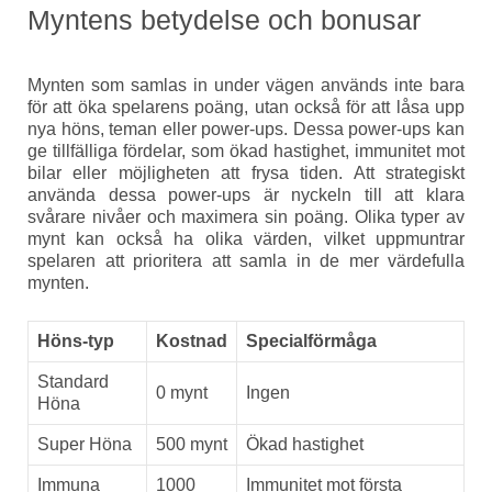
Myntens betydelse och bonusar
Mynten som samlas in under vägen används inte bara
för att öka spelarens poäng, utan också för att låsa upp
nya höns, teman eller power-ups. Dessa power-ups kan
ge tillfälliga fördelar, som ökad hastighet, immunitet mot
bilar eller möjligheten att frysa tiden. Att strategiskt
använda dessa power-ups är nyckeln till att klara
svårare nivåer och maximera sin poäng. Olika typer av
mynt kan också ha olika värden, vilket uppmuntrar
spelaren att prioritera att samla in de mer värdefulla
mynten.
Höns-typ
Kostnad
Specialförmåga
Standard
0 mynt
Ingen
Höna
Super Höna
500 mynt
Ökad hastighet
Immuna
1000
Immunitet mot första