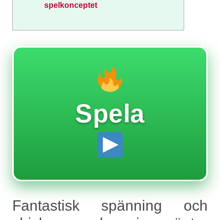
spelkonceptet
Spela
Fantastisk spänning och