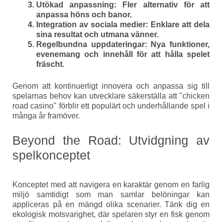
Utökad anpassning: Fler alternativ för att
anpassa höns och banor.
Integration av sociala medier: Enklare att dela
sina resultat och utmana vänner.
Regelbundna uppdateringar: Nya funktioner,
evenemang och innehåll för att hålla spelet
fräscht.
Genom att kontinuerligt innovera och anpassa sig till
spelarnas behov kan utvecklare säkerställa att "chicken
road casino" förblir ett populärt och underhållande spel i
många år framöver.
Beyond the Road: Utvidgning av
spelkonceptet
Konceptet med att navigera en karaktär genom en farlig
miljö samtidigt som man samlar belöningar kan
appliceras på en mängd olika scenarier. Tänk dig en
ekologisk motsvarighet, där spelaren styr en fisk genom