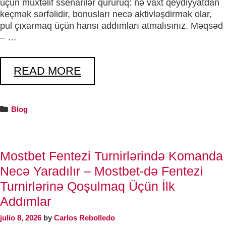
üçün müxtəlif ssenarilər qururuq: nə vaxt qeydiyyatdan
keçmək sərfəlidir, bonusları necə aktivləşdirmək olar,
pul çıxarmaq üçün hansı addımları atmalısınız. Məqsəd
– …
READ MORE
Blog
Mostbet Fentezi Turnirlərində Komanda
Necə Yaradılır – Mostbet-də Fentezi
Turnirlərinə Qoşulmaq Üçün İlk
Addımlar
julio 8, 2026
by
Carlos Rebolledo