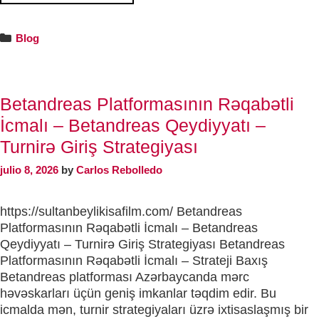
Blog
Betandreas Platformasının Rəqabətli
İcmalı – Betandreas Qeydiyyatı –
Turnirə Giriş Strategiyası
julio 8, 2026
by
Carlos Rebolledo
https://sultanbeylikisafilm.com/ Betandreas
Platformasının Rəqabətli İcmalı – Betandreas
Qeydiyyatı – Turnirə Giriş Strategiyası Betandreas
Platformasının Rəqabətli İcmalı – Strateji Baxış
Betandreas platforması Azərbaycanda mərc
həvəskarları üçün geniş imkanlar təqdim edir. Bu
icmalda mən, turnir strategiyaları üzrə ixtisaslaşmış bir