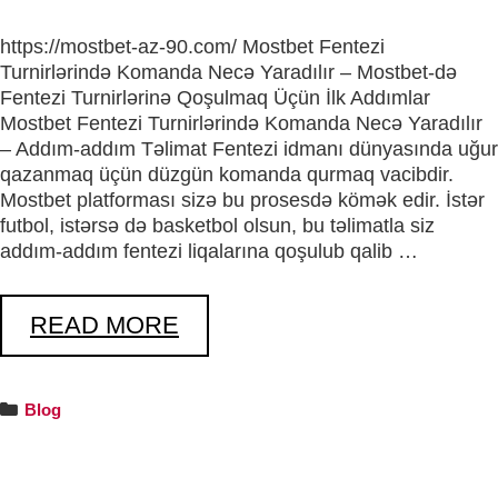
https://mostbet-az-90.com/ Mostbet Fentezi
Turnirlərində Komanda Necə Yaradılır – Mostbet-də
Fentezi Turnirlərinə Qoşulmaq Üçün İlk Addımlar
Mostbet Fentezi Turnirlərində Komanda Necə Yaradılır
– Addım-addım Təlimat Fentezi idmanı dünyasında uğur
qazanmaq üçün düzgün komanda qurmaq vacibdir.
Mostbet platforması sizə bu prosesdə kömək edir. İstər
futbol, istərsə də basketbol olsun, bu təlimatla siz
addım-addım fentezi liqalarına qoşulub qalib …
READ MORE
Blog