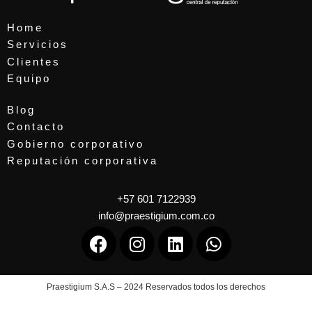
Home
Servicios
Clientes
Equipo
Blog
Contacto
Gobierno corporativo
Reputación corporativa
+57 601 7122939
info@praestigium.com.co
Praestigium S.A.S – 2024 Reservados todos los derechos