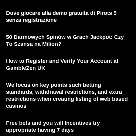
Dove giocare alla demo gratuita di Pirots 5
senza registrazione
50 Darmowych Spinów w Grach Jackpot: Czy
To Szansa na Milion?
How to Register and Verify Your Account at
GambleZen UK
We focus on key points such betting
standards, withdrawal restrictions, and extra
restrictions when creating listing of web based
casinos
Free bets and you will Incentives try
appropriate having 7 days