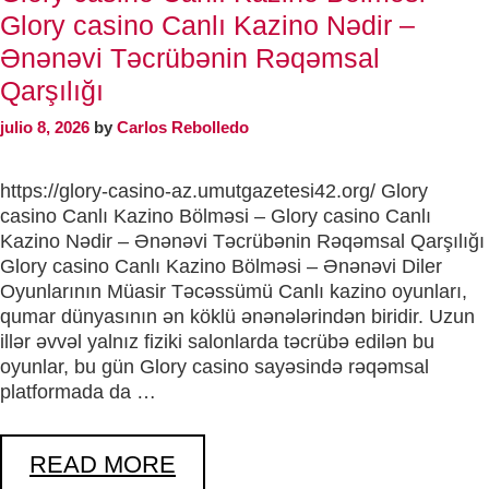
Glory casino Canlı Kazino Nədir –
Ənənəvi Təcrübənin Rəqəmsal
Qarşılığı
julio 8, 2026
by
Carlos Rebolledo
https://glory-casino-az.umutgazetesi42.org/ Glory
casino Canlı Kazino Bölməsi – Glory casino Canlı
Kazino Nədir – Ənənəvi Təcrübənin Rəqəmsal Qarşılığı
Glory casino Canlı Kazino Bölməsi – Ənənəvi Diler
Oyunlarının Müasir Təcəssümü Canlı kazino oyunları,
qumar dünyasının ən köklü ənənələrindən biridir. Uzun
illər əvvəl yalnız fiziki salonlarda təcrübə edilən bu
oyunlar, bu gün Glory casino sayəsində rəqəmsal
platformada da …
READ MORE