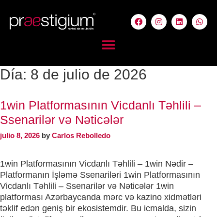
Día:
8 de julio de 2026
1win Platformasının Vicdanlı Təhlili –
Ssenarilər və Nəticələr
julio 8, 2026
by
Carlos Rebolledo
1win Platformasının Vicdanlı Təhlili – 1win Nədir –
Platformanın İşləmə Ssenariləri 1win Platformasının
Vicdanlı Təhlili – Ssenarilər və Nəticələr 1win
platforması Azərbaycanda mərc və kazino xidmətləri
təklif edən geniş bir ekosistemdir. Bu icmalda, sizin