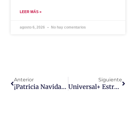
LEER MÁS »
agosto 6, 2026
No hay comentarios
Anterior
Siguiente
¡Patricia Navidad Triunfa En La Gran Final De «Top Chef VIP»!
Universal+ Estrena «A Friend Of The Family» El 14 De Agosto