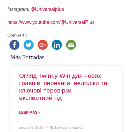
Instagram:
@Universalplus
https://www.youtube.com/@
UniversalPlus
Compartir
Más Entradas
Огляд Twinky Win для нових
гравців: переваги, недоліки та
ключові перевірки —
експертний гід
LEER MÁS »
agosto 6, 2026
No hay comentarios