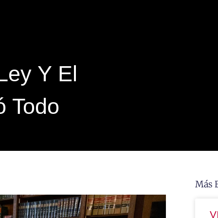
Ley Y El
ó Todo
Más 
V