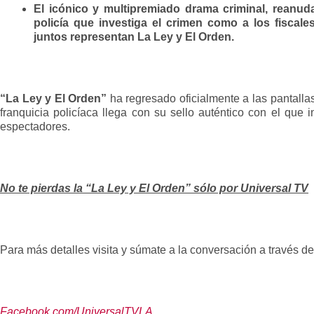
El icónico y multipremiado drama criminal, reanud
policía que investiga el crimen como a los fiscales
juntos representan La Ley y El Orden.
“La Ley y El Orden”
ha regresado oficialmente a las pantall
franquicia policíaca llega con su sello auténtico con el que i
espectadores.
No te pierdas la “La Ley y El Orden”
sólo por Universal TV
Para más detalles visita y súmate a la conversación a través de
Facebook.com/UniversalTVLA