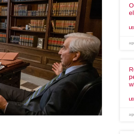
O
e
LE
ag
R
p
w
LE
ag