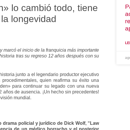
n» lo cambió todo, tiene
P
a
y la longevidad
r
a
LE
y marcó el inicio de la franquicia más importante
 historia tras su regreso 12 años después con su
ag
storia junto a el legendario productor ejecutivo
s procedimentales, quien reafirma su éxito una
Orden» para continuar su legado con una nueva
 12 años de ausencia. ¡Un hecho sin precedentes!
evisión mundial.
 drama policial y jurídico de Dick Wolf, “Law
igencia de un médico borracho y el posterior