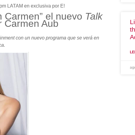
0pm LATAM en exclusiva por E!
on Carmen”
el nuevo
Talk
r Carmen Aub
L
t
A
ainment con un nuevo programa que se verá en
ca.
LE
ag