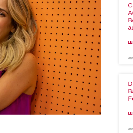
C
A
B
a
LE
ag
D
B
F
LE
ag