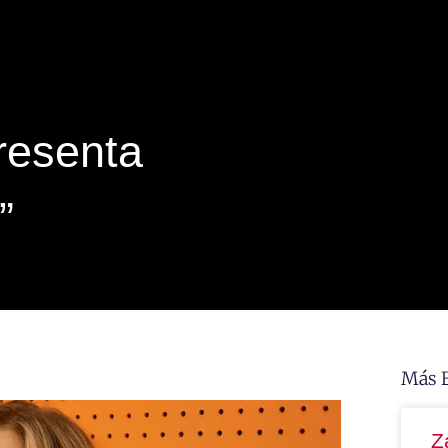
resenta
n”
Más 
Z