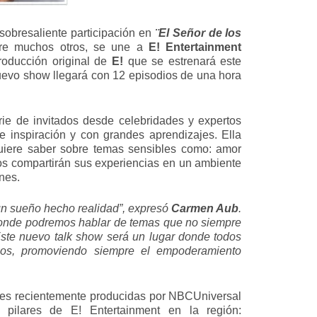
 sobresaliente participación en
¨El Señor de los
tre muchos otros, se une a
E! Entertainment
roducción original de
E!
que se estrenará este
uevo show llegará con 12 episodios de una hora
ie de invitados desde celebridades y expertos
e inspiración y con grandes aprendizajes. Ella
quiere saber sobre temas sensibles como: amor
ados compartirán sus experiencias en un ambiente
nes.
 un sueño hecho realidad”, expresó
Carmen Aub
.
donde podremos hablar de temas que no siempre
ste nuevo talk show será un lugar donde todos
ipos, promoviendo siempre el empoderamiento
ales recientemente producidas por NBCUniversal
 pilares de E! Entertainment en la región: