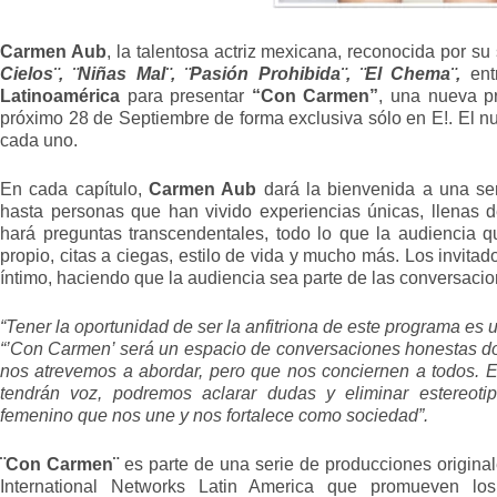
Carmen Aub
, la talentosa actriz mexicana, reconocida por su
Cielos¨, ¨Niñas Mal¨, ¨Pasión Prohibida¨, ¨El Chema¨,
en
Latinoamérica
para presentar
“Con Carmen”
, una nueva p
próximo 28 de Septiembre de forma exclusiva sólo en E!. El n
cada uno.
En cada capítulo,
Carmen Aub
dará la bienvenida a una ser
hasta personas que han vivido experiencias únicas, llenas d
hará preguntas transcendentales, todo lo que la audiencia 
propio, citas a ciegas, estilo de vida y mucho más. Los invit
íntimo, haciendo que la audiencia sea parte de las conversacio
“Tener la oportunidad de ser la anfitriona de este programa es
“’Con Carmen’ será un espacio de conversaciones honestas 
nos atrevemos a abordar, pero que nos conciernen a todos. E
tendrán voz, podremos aclarar dudas y eliminar estereot
femenino que nos une y nos fortalece como sociedad”.
¨Con Carmen¨
es parte de una serie de producciones origin
International Networks Latin America que promueven los