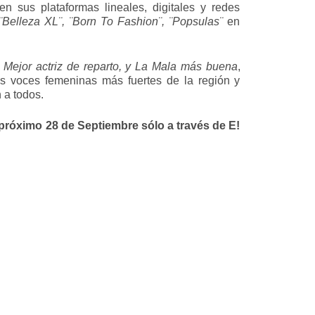
n sus plataformas lineales, digitales y redes
¨Belleza XL¨, ¨Born To Fashion¨, ¨Popsulas¨
en
a, Mejor actriz de reparto, y La Mala más buena
,
las voces femeninas más fuertes de la región y
 a todos.
 próximo 28 de Septiembre sólo a través de
E!