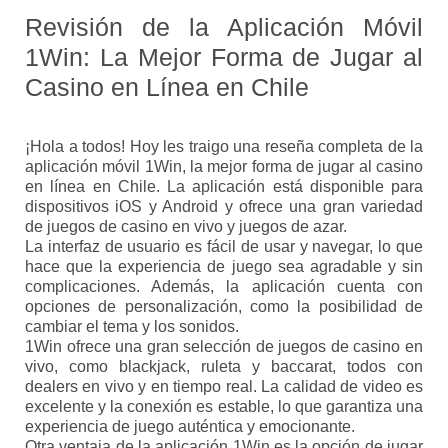
Revisión de la Aplicación Móvil
1Win: La Mejor Forma de Jugar al
Casino en Línea en Chile
¡Hola a todos! Hoy les traigo una reseña completa de la
aplicación móvil 1Win, la mejor forma de jugar al casino
en línea en Chile. La aplicación está disponible para
dispositivos iOS y Android y ofrece una gran variedad
de juegos de casino en vivo y juegos de azar.
La interfaz de usuario es fácil de usar y navegar, lo que
hace que la experiencia de juego sea agradable y sin
complicaciones. Además, la aplicación cuenta con
opciones de personalización, como la posibilidad de
cambiar el tema y los sonidos.
1Win ofrece una gran selección de juegos de casino en
vivo, como blackjack, ruleta y baccarat, todos con
dealers en vivo y en tiempo real. La calidad de video es
excelente y la conexión es estable, lo que garantiza una
experiencia de juego auténtica y emocionante.
Otra ventaja de la aplicación 1Win es la opción de jugar