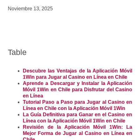
Noviembre 13, 2025
Table
Descubre las Ventajas de la Aplicación Móvil
1Win para Jugar al Casino en Línea en Chile
Aprende a Descargar y Instalar la Aplicación
Móvil 1Win en Chile para Disfrutar del Casino
en Línea
Tutorial Paso a Paso para Jugar al Casino en
Línea en Chile con la Aplicación Móvil 1Win
La Guía Definitiva para Ganar en el Casino en
Línea con la Aplicación Móvil 1Win en Chile
Revisión de la Aplicación Móvil 1Win: La
Mejor Forma de Jugar al Casino en Línea en
Chile