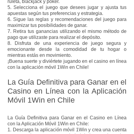
ruleta, blackjack y póker.
5. Selecciona el juego que desees jugar y ajusta tus
apuestas según tus preferencias y estrategia.
6. Sigue las reglas y recomendaciones del juego para
maximizar tus posibilidades de ganar.
7. Retira tus ganancias utilizando el mismo método de
pago que utilizaste para realizar el depósito.
8. Disfruta de una experiencia de juego segura y
emocionante desde la comodidad de tu hogar o
mientras estás en movimiento.
¡Buena suerte y diviértete jugando en el casino en línea
con la aplicación móvil 1Win en Chile!
La Guía Definitiva para Ganar en el
Casino en Línea con la Aplicación
Móvil 1Win en Chile
La Guía Definitiva para Ganar en el Casino en Línea
con la Aplicación Móvil 1Win en Chile:
1. Descarga la aplicación móvil 1Win y crea una cuenta