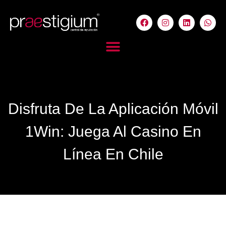
Disfruta De La Aplicación Móvil
1Win: Juega Al Casino En
Línea En Chile