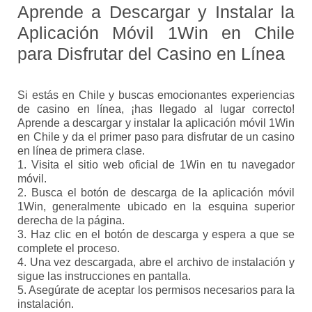
Aprende a Descargar y Instalar la
Aplicación Móvil 1Win en Chile
para Disfrutar del Casino en Línea
Si estás en Chile y buscas emocionantes experiencias
de casino en línea, ¡has llegado al lugar correcto!
Aprende a descargar y instalar la aplicación móvil 1Win
en Chile y da el primer paso para disfrutar de un casino
en línea de primera clase.
1. Visita el sitio web oficial de 1Win en tu navegador
móvil.
2. Busca el botón de descarga de la aplicación móvil
1Win, generalmente ubicado en la esquina superior
derecha de la página.
3. Haz clic en el botón de descarga y espera a que se
complete el proceso.
4. Una vez descargada, abre el archivo de instalación y
sigue las instrucciones en pantalla.
5. Asegúrate de aceptar los permisos necesarios para la
instalación.