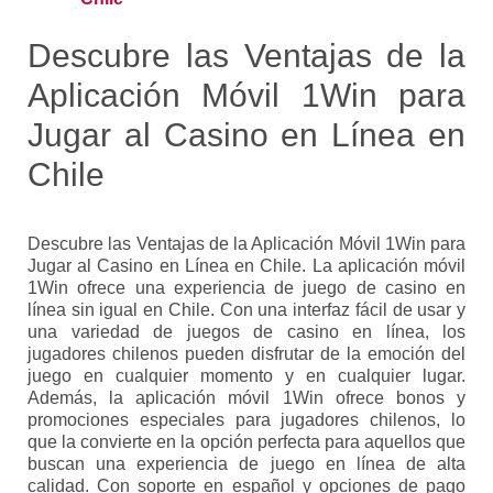
Descubre las Ventajas de la
Aplicación Móvil 1Win para
Jugar al Casino en Línea en
Chile
Descubre las Ventajas de la Aplicación Móvil 1Win para
Jugar al Casino en Línea en Chile.
La aplicación móvil
1Win ofrece una experiencia de juego de casino en
línea sin igual en Chile. Con una interfaz fácil de usar y
una variedad de juegos de casino en línea, los
jugadores chilenos pueden disfrutar de la emoción del
juego en cualquier momento y en cualquier lugar.
Además, la aplicación móvil 1Win ofrece bonos y
promociones especiales para jugadores chilenos, lo
que la convierte en la opción perfecta para aquellos que
buscan una experiencia de juego en línea de alta
calidad. Con soporte en español y opciones de pago