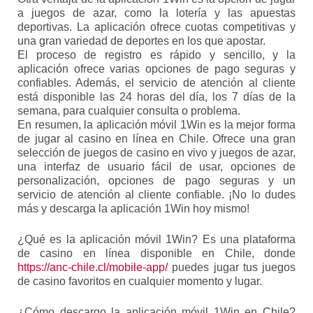
a juegos de azar, como la lotería y las apuestas
deportivas. La aplicación ofrece cuotas competitivas y
una gran variedad de deportes en los que apostar.
El proceso de registro es rápido y sencillo, y la
aplicación ofrece varias opciones de pago seguras y
confiables. Además, el servicio de atención al cliente
está disponible las 24 horas del día, los 7 días de la
semana, para cualquier consulta o problema.
En resumen, la aplicación móvil 1Win es la mejor forma
de jugar al casino en línea en Chile. Ofrece una gran
selección de juegos de casino en vivo y juegos de azar,
una interfaz de usuario fácil de usar, opciones de
personalización, opciones de pago seguras y un
servicio de atención al cliente confiable. ¡No lo dudes
más y descarga la aplicación 1Win hoy mismo!
¿Qué es la aplicación móvil 1Win? Es una plataforma
de casino en línea disponible en Chile, donde
https://anc-chile.cl/mobile-app/
puedes jugar tus juegos
de casino favoritos en cualquier momento y lugar.
¿Cómo descargo la aplicación móvil 1Win en Chile?