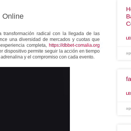
H
 Online
B
C
transformación radical con la llegada de las
LE
cance una diversidad de mercados y cuotas que
 experiencia completa,
https://dbbet-comalia.org
er dispositivo permite seguir la acción en tiempo
ag
 adrenalina y el compromiso con cada evento.
f
LE
ag