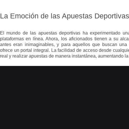
La Emoción de las Apuestas Deportivas
El mundo de las apuestas deportivas ha experimentado una 
plataformas en línea. Ahora, los aficionados tienen a su al
antes eran inimaginables, y para aquellos que buscan una
ofrece un portal integral. La facilidad de acceso desde cualqui
real y realizar apuestas de manera instantánea, aumentando la