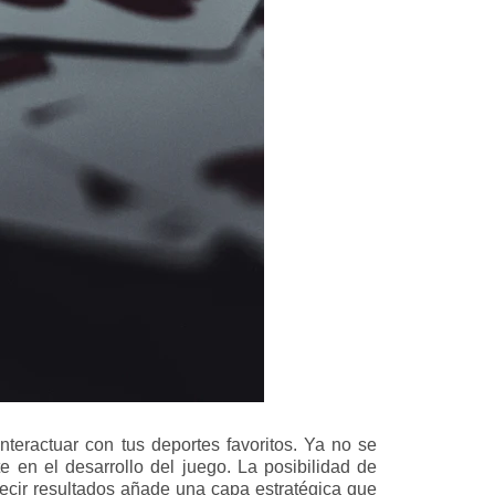
teractuar con tus deportes favoritos. Ya no se
te en el desarrollo del juego. La posibilidad de
edecir resultados añade una capa estratégica que