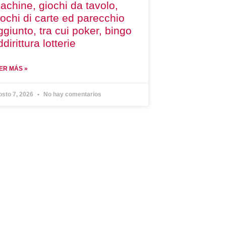
achine, giochi da tavolo,
iochi di carte ed parecchio
ggiunto, tra cui poker, bingo
ddirittura lotterie
ER MÁS »
osto 7, 2026
No hay comentarios