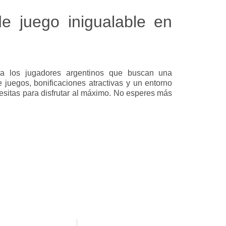
de juego inigualable en
ara los jugadores argentinos que buscan una
juegos, bonificaciones atractivas y un entorno
cesitas para disfrutar al máximo. No esperes más