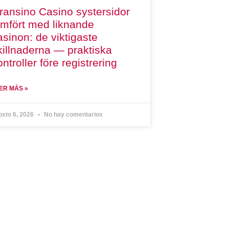
ransino Casino systersidor
ämfört med liknande
asinon: de viktigaste
killnaderna — praktiska
ontroller före registrering
ER MÁS »
osto 6, 2026
No hay comentarios