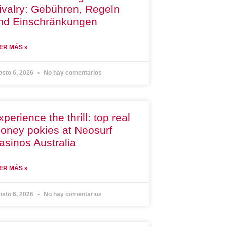
ivalry: Gebühren, Regeln
nd Einschränkungen
ER MÁS »
osto 6, 2026
No hay comentarios
xperience the thrill: top real
oney pokies at Neosurf
asinos Australia
ER MÁS »
osto 6, 2026
No hay comentarios