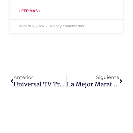
LEER MÁS »
agosto 6, 2026
No hay comentarios
Anterior
Siguiente
Universal TV Trae A Su Pantalla “Drunk Parents”
La Mejor Maratón De Terror Se Vive En SYFY Latinoamérica