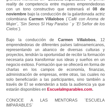
reality
de competencia entre mujeres emprendedoras
con un tono constructivo que estrenará el
08 de
noviembre
bajo la conducción de la galardonada actriz
colombiana
Carmen Villalobos
(
¨Café con Aroma de
Mujer¨
,
¨Sin Senos Sí Hay Paraíso ¨ y ¨El Señor de los
Cielos¨).
Bajo la conducción de
Carmen Villalobos
, 12
emprendedoras de diferentes países latinoamericanos,
representando un abanico de diversas culturas y
proyectos, tendrán la oportunidad de recibir la formación
necesaria para transformar sus ideas y sueños en un
negocio exitoso. Formación que se ofrecerá en forma de
charlas en los campos de economía, finanzas,
administración de empresas, entre otras, las cuales no
solo beneficiarán a las participantes, sino también a
través de E! se extenderán a toda la audiencia ya que
estarán disponibles en
EscuelaImparables.com
.
CONOCE A LAS MENTORAS ¨ESCUELA
IMPARABLES¨