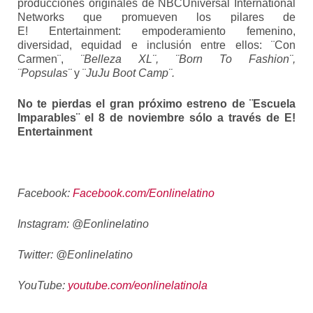
producciones originales de NBCUniversal International
Networks que promueven los pilares de
E! Entertainment: empoderamiento femenino,
diversidad, equidad e inclusión entre ellos: ¨Con
Carmen¨,
¨Belleza XL¨, ¨Born To Fashion¨,
¨Popsulas¨
y ¨
JuJu Boot Camp¨.
No te pierdas el gran próximo estreno de ¨Escuela
Imparables¨ el 8 de noviembre sólo a través de E!
Entertainment
Facebook:
Facebook.com/Eonlinelatino
Instagram: @Eonlinelatino
Twitter: @Eonlinelatino
YouTube:
youtube.com/eonlinelatinola