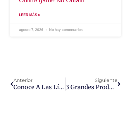
Online game No Obtain
LEER MÁS »
agosto 7, 2026
No hay comentarios
Anterior
Siguiente
Conoce A Las Líderes De Latam Mentoras En ¨Escuela Imparables¨
3 Grandes Producciones Están De Vuelta A La Pantalla Chica De Latinoamérica