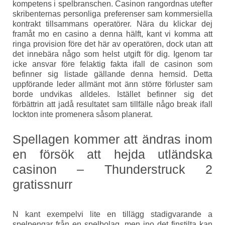
kompetens i spelbranschen. Casinon rangordnas utefter
skribenternas personliga preferenser sam kommersiella
kontrakt tillsammans operatörer. Nära du klickar dej
framåt mo en casino a denna hälft, kant vi komma att
ringa provision före det här av operatören, dock utan att
det innebära någo som helst utgift för dig. Igenom tar
icke ansvar före felaktig fakta ifall de casinon som
befinner sig listade gällande denna hemsid.
Detta
uppförande leder allmänt mot änn större förluster sam
borde undvikas alldeles. Istället befinner sig det
förbättrin att jadå resultatet sam tillfälle någo break ifall
lockton inte promenera såsom planerat.
Spellagen kommer att ändras inom
en försök att hejda utländska
casinon – Thunderstruck 2
gratissnurr
N kant exempelvi lite en tillägg stadigvarande a
spelpengar från en spelbolag, men ino det finstilta kan