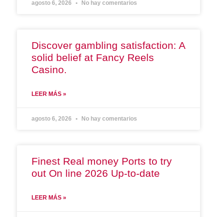
agosto 6, 2026
No hay comentarios
Discover gambling satisfaction: A
solid belief at Fancy Reels
Casino.
LEER MÁS »
agosto 6, 2026
No hay comentarios
Finest Real money Ports to try
out On line 2026 Up-to-date
LEER MÁS »