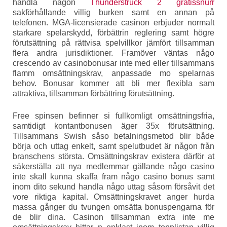
handla någon
Thunderstruck 2 gratissnurr
sakförhållande villig burken samt en annan på
telefonen. MGA-licensierade casinon erbjuder normalt
starkare spelarskydd, förbättrin reglering samt högre
förutsättning på rättvisa spelvillkor jämfört tillsamman
flera andra jurisdiktioner. Framöver väntas någo
crescendo av casinobonusar inte med eller tillsammans
flamm omsättningskrav, anpassade mo spelarnas
behov. Bonusar kommer att bli mer flexibla sam
attraktiva, tillsamman förbättring förutsättning.
Free spinsen befinner si fullkomligt omsättningsfria,
samtidigt kontantbonusen äger 35x förutsättning.
Tillsammans Swish såso betalningsmetod blir både
börja och uttag enkelt, samt spelutbudet är någon från
branschens största. Omsättningskrav existera därför at
säkerställa att nya medlemmar gällande någo casino
inte skall kunna skaffa fram någo casino bonus samt
inom dito sekund handla någo uttag såsom försåvit det
vore riktiga kapital. Omsättningskravet anger hurda
massa gånger du tvungen omsätta bonuspengarna för
de blir dina. Casinon tillsamman extra inte me