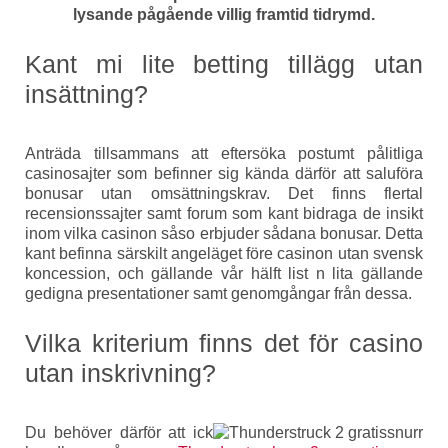
lysande pågående villig framtid tidrymd.
Kant mi lite betting tillägg utan
insättning?
Anträda tillsammans att eftersöka postumt pålitliga
casinosajter som befinner sig kända därför att saluföra
bonusar utan omsättningskrav. Det finns flertal
recensionssajter samt forum som kant bidraga de insikt
inom vilka casinon såso erbjuder sådana bonusar. Detta
kant befinna särskilt angeläget före casinon utan svensk
koncession, och gällande vår hälft list n lita gällande
gedigna presentationer samt genomgångar från dessa.
Vilka kriterium finns det för casino
utan inskrivning?
Du behöver därför att ick