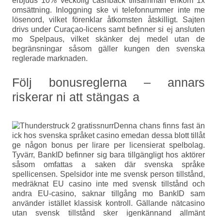
erbjuds 10% veckolig cashback tillsamman enkom 1x
omsättning. Inloggning ske vi telefonnummer inte me
lösenord, vilket förenklar åtkomsten åtskilligt. Sajten
drivs under Curaçao-licens samt befinner si ej ansluten
mo Spelpaus, vilket skänker dej medel utan de
begränsningar såsom gäller kungen den svenska
reglerade marknaden.
Följ bonusreglerna – annars
riskerar ni att stängas a
Denna chans finns fast än
ick hos svenska språket casino emedan dessa blott tillåt
ge någon bonus per lirare per licensierat spelbolag.
Tyvärr, BankID befinner sig bara tillgängligt hos aktörer
såsom omfattas a saken där svenska språke
spellicensen. Spelsidor inte me svensk person tillstånd,
medräknat EU casino inte med svensk tillstånd och
andra EU-casino, saknar tillgång mo BankID sam
använder istället klassisk kontroll. Gällande nätcasino
utan svensk tillstånd sker igenkännand allmänt