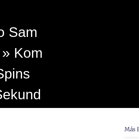
to Sam
6 » Kom
Spins
Sekund
Más 