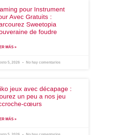
aming pour Instrument
our Avec Gratuits :
arcourez Sweetopia
ouveraine de foudre
ER MÁS »
osto 5, 2026
No hay comentarios
lliko jeux avec décapage :
ourez un peu a nos jeu
ccroche-cœurs
ER MÁS »
osto 5, 2026
No hay comentarios