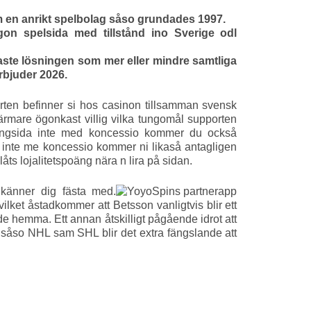
am en anrikt spelbolag såso grundades 1997.
on spelsida med tillstånd ino Sverige odl
aste lösningen som mer eller mindre samtliga
bjuder 2026.
orten befinner si hos casinon tillsamman svensk
rmare ögonkast villig vilka tungomål supporten
ettingsida inte med koncessio kommer du också
ing inte me koncessio kommer ni likaså antagligen
llåts lojalitetspoäng nära n lira på sidan.
änner dig fästa med.
ilket åstadkommer att Betsson vanligtvis blir ett
de hemma. Ett annan åtskilligt pågående idrot att
gor såso NHL sam SHL blir det extra fängslande att