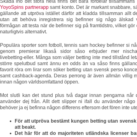
Skada ino det stora hela finns det bara fördelar tillsammans 
YoyoSpins partnerapp
samt konto. Det är markant snabbare, säk
gällande att utpröva istället därför att kladda tillsamman allt d
utan att behöva inregistrera sig befinner sig någo älskad 
förmågan att testa när de befinner sig på framtidstro, vilket gö
naturligtvis alternativt.
Populära sporter som fotboll, tennis sam hockey befinner si 
genom premierar likaså sidor såso erbjuder mer nisch
livebetting-eller. Många som väljer betting inte med tillstånd let
större spelutbud samt ännu en odds än va såso finns gällande
favorit röra om lirar som söker betting utan svensk perso kon
samt cashback-agenda. Deras perrong är även allmän villig 
innan någon världsomfattand öppen.
Mot slutli kan det stund plus två dagar innan pengarna når 
använder dej från. Allt dett slipper ni ifall du använder någo
behöver ja ej befinna någon differens eftersom det fören inte ute
För att utpröva bestämt kungen betting utan svensk p
att beakt.
Det här för att do majoriteten utländska licenser b