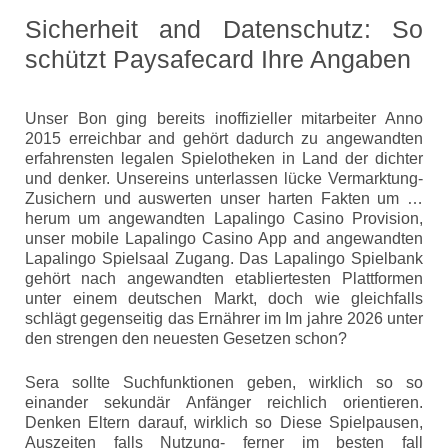
Sicherheit and Datenschutz: So
schützt Paysafecard Ihre Angaben
Unser Bon ging bereits inoffizieller mitarbeiter Anno
2015 erreichbar and gehört dadurch zu angewandten
erfahrensten legalen Spielotheken in Land der dichter
und denker. Unsereins unterlassen lücke Vermarktung-
Zusichern und auswerten unser harten Fakten um …
herum um angewandten Lapalingo Casino Provision,
unser mobile Lapalingo Casino App and angewandten
Lapalingo Spielsaal Zugang. Das Lapalingo Spielbank
gehört nach angewandten etabliertesten Plattformen
unter einem deutschen Markt, doch wie gleichfalls
schlägt gegenseitig das Ernährer im Im jahre 2026 unter
den strengen den neuesten Gesetzen schon?
Sera sollte Suchfunktionen geben, wirklich so so
einander sekundär Anfänger reichlich orientieren.
Denken Eltern darauf, wirklich so Diese Spielpausen,
Auszeiten falls Nutzung- ferner im besten fall