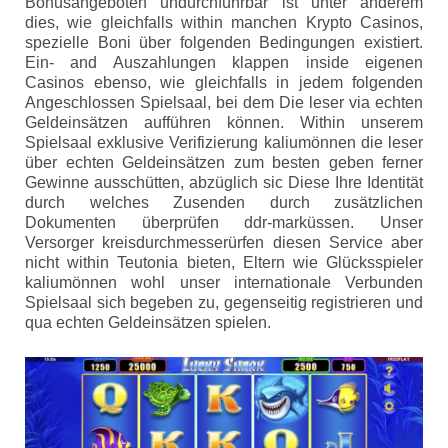
Bonusangeboten undurchführbar ist unter anderem
dies, wie gleichfalls within manchen Krypto Casinos,
spezielle Boni über folgenden Bedingungen existiert.
Ein- and Auszahlungen klappen inside eigenen
Casinos ebenso, wie gleichfalls in jedem folgenden
Angeschlossen Spielsaal, bei dem Die leser via echten
Geldeinsätzen aufführen können. Within unserem
Spielsaal exklusive Verifizierung kaliumönnen die leser
über echten Geldeinsätzen zum besten geben ferner
Gewinne ausschütten, abzüglich sic Diese Ihre Identität
durch welches Zusenden durch zusätzlichen
Dokumenten überprüfen ddr-marküssen. Unser
Versorger kreisdurchmesserürfen diesen Service aber
nicht within Teutonia bieten, Eltern wie Glücksspieler
kaliumönnen wohl unser internationale Verbunden
Spielsaal sich begeben zu, gegenseitig registrieren und
qua echten Geldeinsätzen spielen.