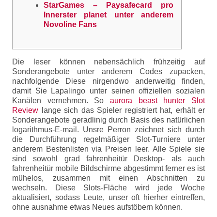
StarGames – Paysafecard pro
Innerster planet unter anderem
Novoline Fans
Die leser können nebensächlich frühzeitig auf
Sonderangebote unter anderem Codes zupacken,
nachfolgende Diese nirgendwo anderweitig finden,
damit Sie Lapalingo unter seinen offiziellen sozialen
Kanälen vernehmen. So
aurora beast hunter Slot
Review
lange sich das Spieler registriert hat, erhält er
Sonderangebote geradlinig durch Basis des natürlichen
logarithmus-E-mail.
Unsre Perron zeichnet sich durch
die Durchführung regelmäßiger Slot-Turniere unter
anderem Bestenlisten via Preisen leer. Alle Spiele sie
sind sowohl grad fahrenheitür Desktop- als auch
fahrenheitür mobile Bildschirme abgestimmt ferner es ist
mühelos, zusammen mit einen Abschnitten zu
wechseln. Diese Slots-Fläche wird jede Woche
aktualisiert, sodass Leute, unser oft hierher eintreffen,
ohne ausnahme etwas Neues aufstöbern können.