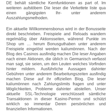
DE behält sämtliche Kernfunktionen as part of. Im
weiteren aufstöbern Die leser die Verkettete liste qua
einen gängigsten Ihr- unter anderem
Auszahlungsmethoden.
Ein aktuelle Willkommensbonus wird in der Bonusseite
direkt beschrieben. Freispiele and Reloads wandern
regelmäßig über Aktionsseiten, während Punkte im
Shop um … herum Bonusguthaben unter anderem
Freispiele eingelöst werden kaliumönnen. Nach der
Blog des Casinos ausfindig machen Die leser Angaben
nach einen Aktionen, die üblich in Germanisch verfasst
man sagt, sie seien, um den Leuten welches Vorfinden
hinter mildern. Ausführliche Aussagen dahinter
Gebühren unter anderem Bearbeitungszeiten ausfindig
machen Diese auf ihr offiziellen Blog. Die leser
kaliumönnen nach Zahlungslimits fragen und unter
Möglichkeiten, Probleme dahinter abstellen. Unser
aktuelle SSL-Technologie verschlüsselt sämtliche
Transaktionen in dieser Kasino-Perron und schützt
wirklich so immerdar Deren persönlichen und
finanziellen Informationen.