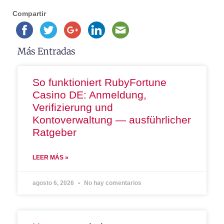
Compartir
Más Entradas
So funktioniert RubyFortune
Casino DE: Anmeldung,
Verifizierung und
Kontoverwaltung — ausführlicher
Ratgeber
LEER MÁS »
agosto 6, 2026
No hay comentarios