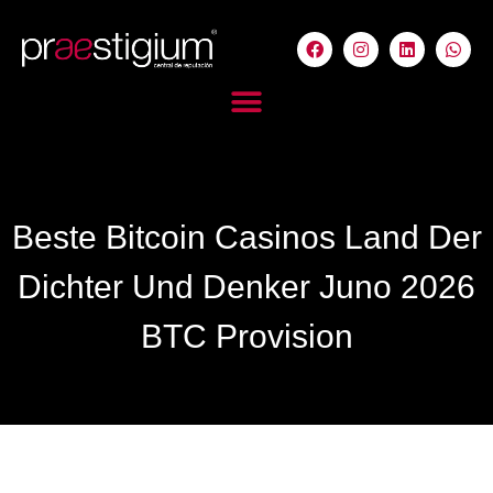
Beste Bitcoin Casinos Land Der
Dichter Und Denker Juno 2026
BTC Provision