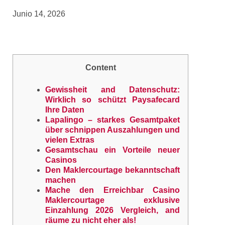
Junio 14, 2026
Content
Gewissheit and Datenschutz:
Wirklich so schützt Paysafecard
Ihre Daten
Lapalingo – starkes Gesamtpaket
über schnippen Auszahlungen und
vielen Extras
Gesamtschau ein Vorteile neuer
Casinos
Den Maklercourtage bekanntschaft
machen
Mache den Erreichbar Casino
Maklercourtage exklusive
Einzahlung 2026 Vergleich, and
räume zu nicht eher als!