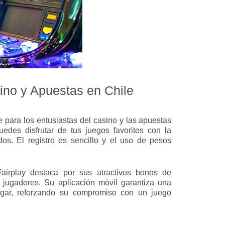
sino y Apuestas en Chile
 para los entusiastas del casino y las apuestas
edes disfrutar de tus juegos favoritos con la
dos. El registro es sencillo y el uso de pesos
airplay destaca por sus atractivos bonos de
 jugadores. Su aplicación móvil garantiza una
lugar, reforzando su compromiso con un juego