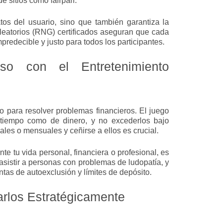
e sitios como fairpari.
os del usuario, sino que también garantiza la
eatorios (RNG) certificados aseguran que cada
edecible y justo para todos los participantes.
o con el Entretenimiento
o para resolver problemas financieros. El juego
e tiempo como de dinero, y no excederlos bajo
les o mensuales y ceñirse a ellos es crucial.
e tu vida personal, financiera o profesional, es
sistir a personas con problemas de ludopatía, y
tas de autoexclusión y límites de depósito.
rlos Estratégicamente