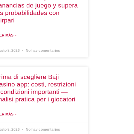
anancias de juego y supera
as probabilidades con
irpari
ER MÁS »
osto 8, 2026
No hay comentarios
rima di scegliere Baji
asino app: costi, restrizioni
 condizioni importanti —
nalisi pratica per i giocatori
ER MÁS »
osto 8, 2026
No hay comentarios