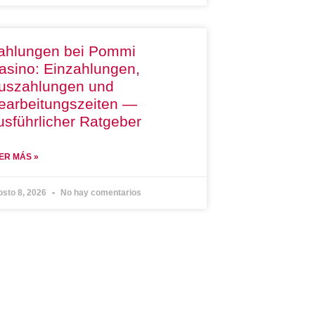
ahlungen bei Pommi
asino: Einzahlungen,
uszahlungen und
earbeitungszeiten —
usführlicher Ratgeber
ER MÁS »
osto 8, 2026
No hay comentarios