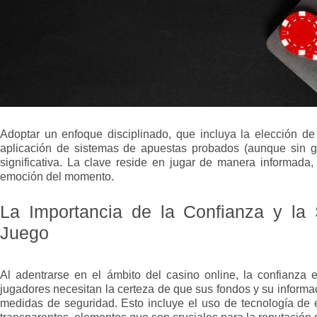
Adoptar un enfoque disciplinado, que incluya la elección 
aplicación de sistemas de apuestas probados (aunque sin ga
significativa. La clave reside en jugar de manera informada
emoción del momento.
La Importancia de la Confianza y la
Juego
Al adentrarse en el ámbito del casino online, la confianza e
jugadores necesitan la certeza de que sus fondos y su informa
medidas de seguridad. Esto incluye el uso de tecnología de e