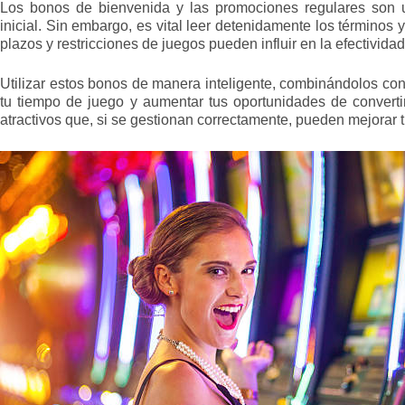
Los bonos de bienvenida y las promociones regulares son u
inicial. Sin embargo, es vital leer detenidamente los términos
plazos y restricciones de juegos pueden influir en la efectividad
Utilizar estos bonos de manera inteligente, combinándolos con
tu tiempo de juego y aumentar tus oportunidades de convertir
atractivos que, si se gestionan correctamente, pueden mejorar 