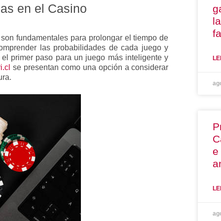
as en el Casino
g
l
fa
ll son fundamentales para prolongar el tiempo de
Comprender las probabilidades de cada juego y
s el primer paso para un juego más inteligente y
LE
i.cl
se presentan como una opción a considerar
ura.
ag
P
C
e
a
LE
ag