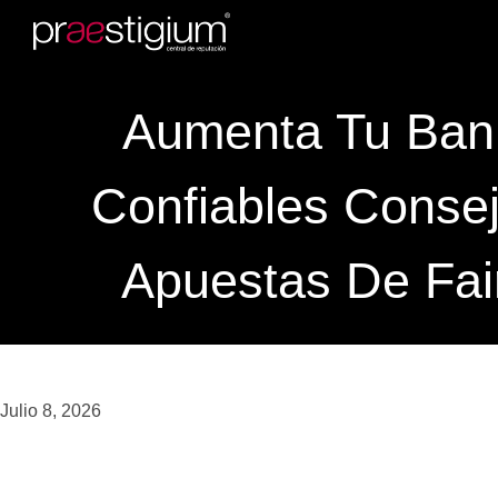
Aumenta Tu Bank
Confiables Conse
Apuestas De Fai
Julio 8, 2026