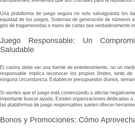
transparentes, elementos que son cruciales para la reputación d
Una plataforma de juego segura no solo salvaguarda los dat
equidad de los juegos. Sistemas de generación de números al
giro de tragamonedas o mano de cartas sea verdaderamente impr
Juego Responsable: Un Compromis
Saludable
El casino debe ser una fuente de entretenimiento, no un medi
responsable implica reconocer los propios límites, tanto d
ninguna circunstancia. Establecer presupuestos diarios, semana
Si sientes que el juego está comenzando a afectar negativament
importante buscar ayuda. Existen organizaciones dedicadas a a
las plataformas de juego responsables suelen ofrecer herramien
Bonos y Promociones: Cómo Aprovecha