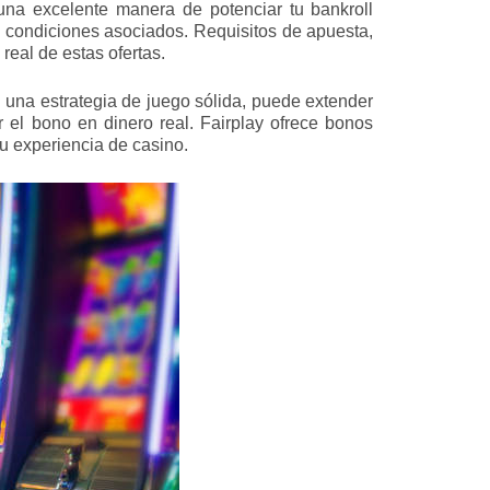
na excelente manera de potenciar tu bankroll
 y condiciones asociados. Requisitos de apuesta,
 real de estas ofertas.
 una estrategia de juego sólida, puede extender
 el bono en dinero real. Fairplay ofrece bonos
tu experiencia de casino.