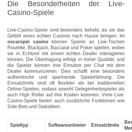
Die Besonderheiten der Live-
Casino-Spiele
Live-Casino-Spiele sind besonders beliebt, da sie das
Gefühl eines echten Casinos nach Hause bringen. Im
oscarspin casino
können Spieler an Live-Tischen
Roulette, Blackjack, Baccarat und Poker spielen, wobei
sie in Echtzeit mit einem echten Dealer interagieren
können. Die Übertragung erfolgt in hoher Qualität, und
die Spieler können ihre Einsätze per Chat mit dem
Dealer kommunizieren. Dies schafft eine besonders
authentische und spannende Spielerfahrung. Die
Einsatzlimits sind oft flexibler als bei traditionellen
Online-Spielen, sodass sowohl Gelegenheitsspieler als
auch High Roller auf ihre Kosten kommen. Viele Live-
Casino-Spiele bieten auch zusätzliche Funktionen wie
Side Bets und Statistiken.
Be
Spieltyp
Softwareanbieter
Einsatzlimits
Me