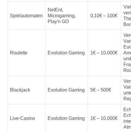
Vie
NetEnt,
ver
Spielautomaten
Microgaming,
0,10€ – 100€
Th
Play'n GO
Bon
Ver
Var
Eur
Roulette
Evolution Gaming
1€ – 10.000€
Ame
un
Fra
Rou
Ver
Var
Blackjack
Evolution Gaming
5€ – 500€
unt
Reg
Ech
Ech
Live-Casino
Evolution Gaming
1€ – 10.000€
int
Atm