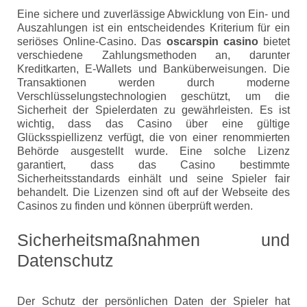
Eine sichere und zuverlässige Abwicklung von Ein- und
Auszahlungen ist ein entscheidendes Kriterium für ein
seriöses Online-Casino. Das
oscarspin casino
bietet
verschiedene Zahlungsmethoden an, darunter
Kreditkarten, E-Wallets und Banküberweisungen. Die
Transaktionen werden durch moderne
Verschlüsselungstechnologien geschützt, um die
Sicherheit der Spielerdaten zu gewährleisten. Es ist
wichtig, dass das Casino über eine gültige
Glücksspiellizenz verfügt, die von einer renommierten
Behörde ausgestellt wurde. Eine solche Lizenz
garantiert, dass das Casino bestimmte
Sicherheitsstandards einhält und seine Spieler fair
behandelt. Die Lizenzen sind oft auf der Webseite des
Casinos zu finden und können überprüft werden.
Sicherheitsmaßnahmen und
Datenschutz
Der Schutz der persönlichen Daten der Spieler hat