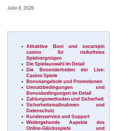
Julio 8, 2026
Attraktive Boni und oscarspin
casino für risikofreies
Spielvergnügen
Die Spielauswahl im Detail
Die Besonderheiten der Live-
Casino-Spiele
Bonusangebote und Promotionen
Umsatzbedingungen und
Bonusbedingungen im Detail
Zahlungsmethoden und Sicherheit
Sicherheitsmaßnahmen und
Datenschutz
Kundenservice und Support
Weitergehende Aspekte des
Online-Glücksspiels und