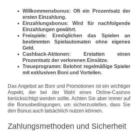
Willkommensbonus: Oft ein Prozentsatz der
ersten Einzahlung.
Einzahlungsbonus: Wird für nachfolgende
Einzahlungen gewährt.
Freispiele: Ermöglichen das Spielen an
bestimmten Spielautomaten ohne eigenes
Geld.
Cashback-Aktionen: Erstatten einen
Prozentsatz der verlorenen Einsätze.
Treueprogramm: Belohnt regelmäßige Spieler
mit exklusiven Boni und Vorteilen.
Das Angebot an Boni und Promotionen ist ein wichtiger
Aspekt, der bei der Wahl eines Online-Casinos
berücksichtigt werden sollte. Achten Sie aber immer auf
die Bonusbedingungen, um sicherzustellen, dass Sie
den Bonus auch tatsächlich nutzen können.
Zahlungsmethoden und Sicherheit