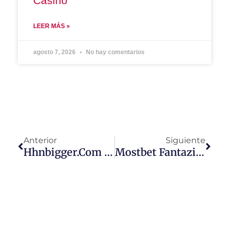
Casino
LEER MÁS »
agosto 7, 2026
No hay comentarios
Anterior
Siguiente
Hhnbigger.com İncelemesi: Spor Haberlerinde Güncel Ve Güvenilir Kaynak
Mostbet Fantaziya Turnirlərində Vaxtını Planla