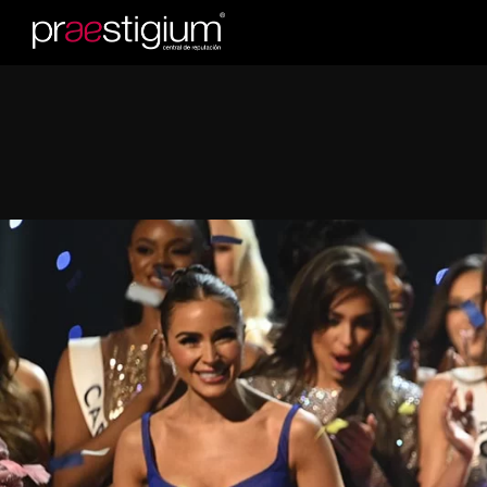
Día:
16 de novi