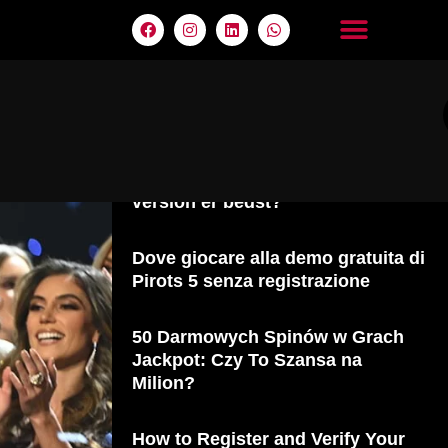
Últimas entradas
Pirots 5 vs. Pirots 4: Hvilken
version er bedst?
Dove giocare alla demo gratuita di
Pirots 5 senza registrazione
50 Darmowych Spinów w Grach
Jackpot: Czy To Szansa na
Milion?
How to Register and Verify Your