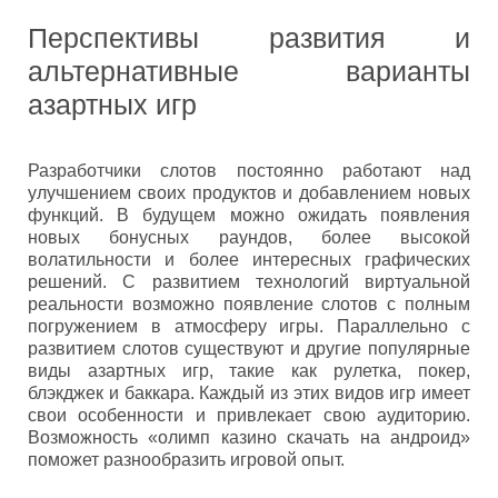
Перспективы развития и
альтернативные варианты
азартных игр
Разработчики слотов постоянно работают над
улучшением своих продуктов и добавлением новых
функций. В будущем можно ожидать появления
новых бонусных раундов, более высокой
волатильности и более интересных графических
решений. С развитием технологий виртуальной
реальности возможно появление слотов с полным
погружением в атмосферу игры. Параллельно с
развитием слотов существуют и другие популярные
виды азартных игр, такие как рулетка, покер,
блэкджек и баккара. Каждый из этих видов игр имеет
свои особенности и привлекает свою аудиторию.
Возможность «олимп казино скачать на андроид»
поможет разнообразить игровой опыт.