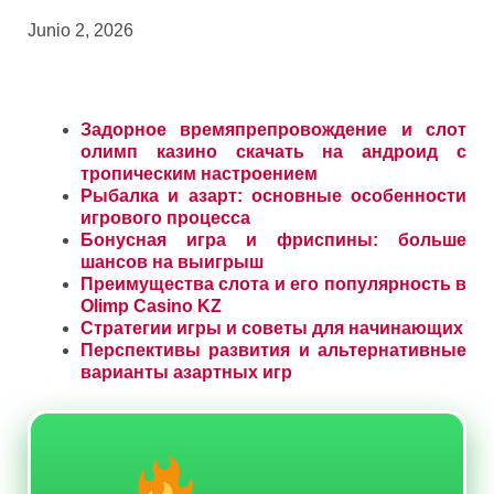
Junio 2, 2026
Задорное времяпрепровождение и слот
олимп казино скачать на андроид с
тропическим настроением
Рыбалка и азарт: основные особенности
игрового процесса
Бонусная игра и фриспины: больше
шансов на выигрыш
Преимущества слота и его популярность в
Olimp Casino KZ
Стратегии игры и советы для начинающих
Перспективы развития и альтернативные
варианты азартных игр