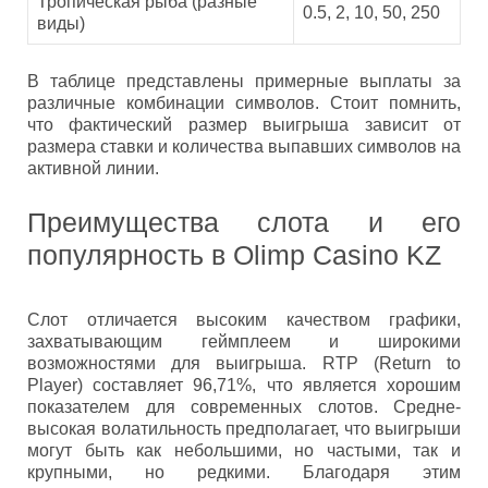
Тропическая рыба (разные
0.5, 2, 10, 50, 250
виды)
В таблице представлены примерные выплаты за
различные комбинации символов. Стоит помнить,
что фактический размер выигрыша зависит от
размера ставки и количества выпавших символов на
активной линии.
Преимущества слота и его
популярность в Olimp Casino KZ
Слот отличается высоким качеством графики,
захватывающим геймплеем и широкими
возможностями для выигрыша. RTP (Return to
Player) составляет 96,71%, что является хорошим
показателем для современных слотов. Средне-
высокая волатильность предполагает, что выигрыши
могут быть как небольшими, но частыми, так и
крупными, но редкими. Благодаря этим