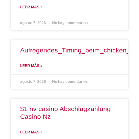
LEER MÁS »
agosto 7, 2026
No hay comentarios
Aufregendes_Timing_beim_chicken_roa
LEER MÁS »
agosto 7, 2026
No hay comentarios
$1 nv casino Abschlagzahlung
Casino Nz
LEER MÁS »