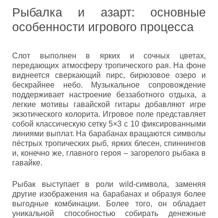
Рыбалка и азарт: основные
особенности игрового процесса
Слот выполнен в ярких и сочных цветах,
передающих атмосферу тропического рая. На фоне
виднеется сверкающий пирс, бирюзовое озеро и
бескрайнее небо. Музыкальное сопровождение
поддерживает настроение беззаботного отдыха, а
легкие мотивы гавайской гитары добавляют игре
экзотического колорита. Игровое поле представляет
собой классическую сетку 5×3 с 10 фиксированными
линиями выплат. На барабанах вращаются символы
пёстрых тропических рыб, ярких блесен, спиннингов
и, конечно же, главного героя – загорелого рыбака в
гавайке.
Рыбак выступает в роли wild-символа, заменяя
другие изображения на барабанах и образуя более
выгодные комбинации. Более того, он обладает
уникальной способностью собирать денежные