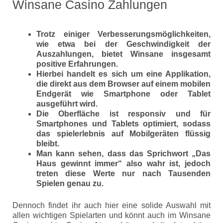
Winsane Casino Zahlungen
Trotz einiger Verbesserungsmöglichkeiten,
wie etwa bei der Geschwindigkeit der
Auszahlungen, bietet Winsane insgesamt
positive Erfahrungen.
Hierbei handelt es sich um eine Applikation,
die direkt aus dem Browser auf einem mobilen
Endgerät wie Smartphone oder Tablet
ausgeführt wird.
Die Oberfläche ist responsiv und für
Smartphones und Tablets optimiert, sodass
das spielerlebnis auf Mobilgeräten flüssig
bleibt.
Man kann sehen, dass das Sprichwort „Das
Haus gewinnt immer“ also wahr ist, jedoch
treten diese Werte nur nach Tausenden
Spielen genau zu.
Dennoch findet ihr auch hier eine solide Auswahl mit
allen wichtigen Spielarten und könnt auch im Winsane