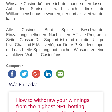
Winsane Casino können sich durchaus sehen lassen.
Auf der Startseite wird auch direkt der
Willkommensbonus beworben, der dort aktiviert werden
kann.
Alle Casinos Boni Spiele Beschwerden
Einzahlungsmethoden Nachtichten Affiliate-Programm
Seiten Glossar Der Support ist rund um die Uhr per
Live-Chat und E-Mail verfügbar. Der VIP-Kundensupport
und das breite Spielangebot machen Winsane zu einer
attraktiven Wahl für Casinofans.
Compartir
Más Entradas
How to withdraw your winnings
from the highest NRL betting