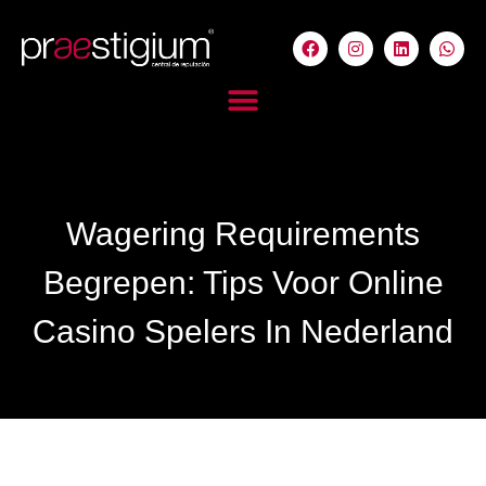
Wagering Requirements
Begrepen: Tips Voor Online
Casino Spelers In Nederland