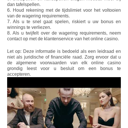
dan tafelspellen.
6. Houd rekening met de tijdslimiet voor het voltooien
van de wagering requirements.
7. Als u te snel gaat spelen, riskiert u uw bonus en
winnings te verliezen.
8. Als u twijfelt over de wagering requirements, neem
contact op met de klantenservice van het online casino.
Let op: Deze informatie is bedoeld als een leidraad en
niet als juridische of financiële raad. Zorg ervoor dat u
de algemene voorwaarden van elk online casino
grondig leest voor u besluit om een bonus te
accepteren.