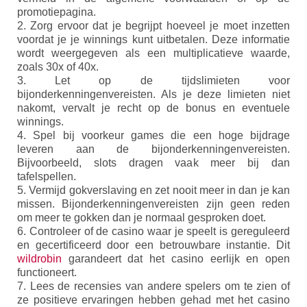
promotiepagina.
2. Zorg ervoor dat je begrijpt hoeveel je moet inzetten
voordat je je winnings kunt uitbetalen. Deze informatie
wordt weergegeven als een multiplicatieve waarde,
zoals 30x of 40x.
3. Let op de tijdslimieten voor
bijonderkenningenvereisten. Als je deze limieten niet
nakomt, vervalt je recht op de bonus en eventuele
winnings.
4. Spel bij voorkeur games die een hoge bijdrage
leveren aan de bijonderkenningenvereisten.
Bijvoorbeeld, slots dragen vaak meer bij dan
tafelspellen.
5. Vermijd gokverslaving en zet nooit meer in dan je kan
missen. Bijonderkenningenvereisten zijn geen reden
om meer te gokken dan je normaal gesproken doet.
6. Controleer of de casino waar je speelt is gereguleerd
en gecertificeerd door een betrouwbare instantie. Dit
wildrobin
garandeert dat het casino eerlijk en open
functioneert.
7. Lees de recensies van andere spelers om te zien of
ze positieve ervaringen hebben gehad met het casino