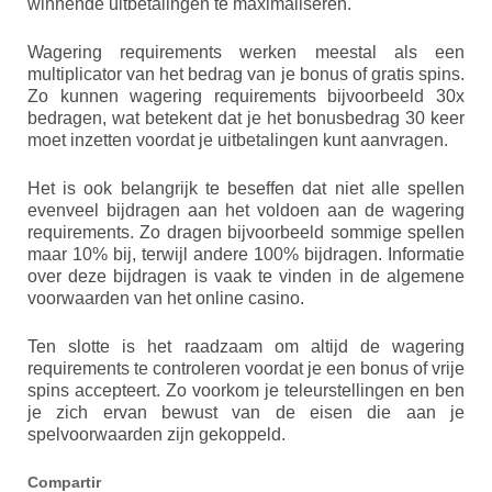
winnende uitbetalingen te maximaliseren.
Wagering requirements werken meestal als een
multiplicator van het bedrag van je bonus of gratis spins.
Zo kunnen wagering requirements bijvoorbeeld 30x
bedragen, wat betekent dat je het bonusbedrag 30 keer
moet inzetten voordat je uitbetalingen kunt aanvragen.
Het is ook belangrijk te beseffen dat niet alle spellen
evenveel bijdragen aan het voldoen aan de wagering
requirements. Zo dragen bijvoorbeeld sommige spellen
maar 10% bij, terwijl andere 100% bijdragen. Informatie
over deze bijdragen is vaak te vinden in de algemene
voorwaarden van het online casino.
Ten slotte is het raadzaam om altijd de wagering
requirements te controleren voordat je een bonus of vrije
spins accepteert. Zo voorkom je teleurstellingen en ben
je zich ervan bewust van de eisen die aan je
spelvoorwaarden zijn gekoppeld.
Compartir