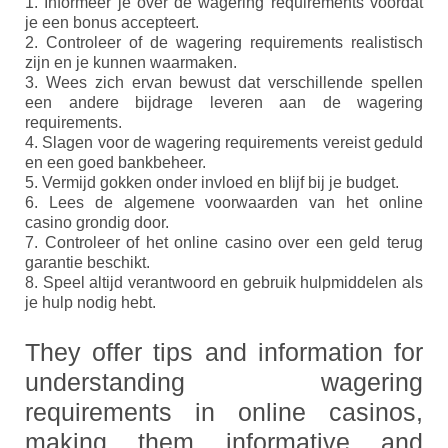
1. Informeer je over de wagering requirements voordat
je een bonus accepteert.
2. Controleer of de wagering requirements realistisch
zijn en je kunnen waarmaken.
3. Wees zich ervan bewust dat verschillende spellen
een andere bijdrage leveren aan de wagering
requirements.
4. Slagen voor de wagering requirements vereist geduld
en een goed bankbeheer.
5. Vermijd gokken onder invloed en blijf bij je budget.
6. Lees de algemene voorwaarden van het online
casino grondig door.
7. Controleer of het online casino over een geld terug
garantie beschikt.
8. Speel altijd verantwoord en gebruik hulpmiddelen als
je hulp nodig hebt.
They offer tips and information for
understanding wagering
requirements in online casinos,
making them informative and