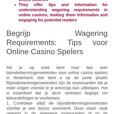
They offer tips and information for
understanding wagering requirements in
online casinos, making them informative and
engaging for potential readers
Begrijp Wagering
Requirements: Tips voor
Online Casino Spelers
Als je op zoek bent naar tips over
bijonderkenningenvereisten voor online casino spelers
in Nederland, dan bent u op de juiste plaats!
Bijonderkenningenvereisten zijn de voorwaarden die je
moet volgen voordat je je winnings kan uitbetalen. Het
is essentieel dat je deze vereisten begrijpt om
teleurstellingen te voorkomen.
1. Controleer altijd de bijonderkenningenvereisten
voordat je een bonus aanneemt. Deze staan vaak
vermeld in de algemene voorwaarden of op de