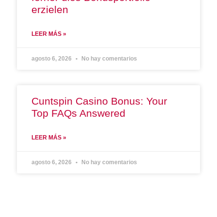
erzielen
LEER MÁS »
agosto 6, 2026
No hay comentarios
Cuntspin Casino Bonus: Your
Top FAQs Answered
LEER MÁS »
agosto 6, 2026
No hay comentarios