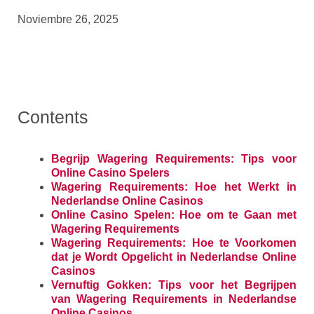
Noviembre 26, 2025
Contents
Begrijp Wagering Requirements: Tips voor
Online Casino Spelers
Wagering Requirements: Hoe het Werkt in
Nederlandse Online Casinos
Online Casino Spelen: Hoe om te Gaan met
Wagering Requirements
Wagering Requirements: Hoe te Voorkomen
dat je Wordt Opgelicht in Nederlandse Online
Casinos
Vernuftig Gokken: Tips voor het Begrijpen
van Wagering Requirements in Nederlandse
Online Casinos