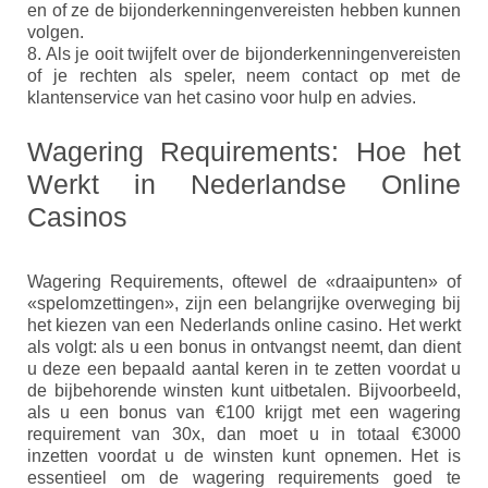
en of ze de bijonderkenningenvereisten hebben kunnen
volgen.
8. Als je ooit twijfelt over de bijonderkenningenvereisten
of je rechten als speler, neem contact op met de
klantenservice van het casino voor hulp en advies.
Wagering Requirements: Hoe het
Werkt in Nederlandse Online
Casinos
Wagering Requirements, oftewel de «draaipunten» of
«spelomzettingen», zijn een belangrijke overweging bij
het kiezen van een Nederlands online casino. Het werkt
als volgt: als u een bonus in ontvangst neemt, dan dient
u deze een bepaald aantal keren in te zetten voordat u
de bijbehorende winsten kunt uitbetalen. Bijvoorbeeld,
als u een bonus van €100 krijgt met een wagering
requirement van 30x, dan moet u in totaal €3000
inzetten voordat u de winsten kunt opnemen. Het is
essentieel om de wagering requirements goed te