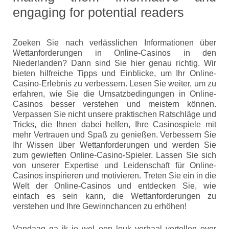
engaging for potential readers
Zoeken Sie nach verlässlichen Informationen über
Wettanforderungen in Online-Casinos in den
Niederlanden? Dann sind Sie hier genau richtig. Wir
bieten hilfreiche Tipps und Einblicke, um Ihr Online-
Casino-Erlebnis zu verbessern. Lesen Sie weiter, um zu
erfahren, wie Sie die Umsatzbedingungen in Online-
Casinos besser verstehen und meistern können.
Verpassen Sie nicht unsere praktischen Ratschläge und
Tricks, die Ihnen dabei helfen, Ihre Casinospiele mit
mehr Vertrauen und Spaß zu genießen. Verbessern Sie
Ihr Wissen über Wettanforderungen und werden Sie
zum gewieften Online-Casino-Spieler. Lassen Sie sich
von unserer Expertise und Leidenschaft für Online-
Casinos inspirieren und motivieren. Treten Sie ein in die
Welt der Online-Casinos und entdecken Sie, wie
einfach es sein kann, die Wettanforderungen zu
verstehen und Ihre Gewinnchancen zu erhöhen!
Vandaag ga ik je wel een leuk verhaal vertellen over