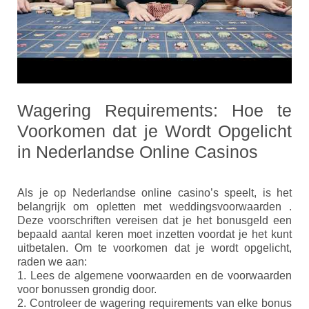
Wagering Requirements: Hoe te
Voorkomen dat je Wordt Opgelicht
in Nederlandse Online Casinos
Als je op Nederlandse online casino’s speelt, is het
belangrijk om opletten met weddingsvoorwaarden .
Deze voorschriften vereisen dat je het bonusgeld een
bepaald aantal keren moet inzetten voordat je het kunt
uitbetalen. Om te voorkomen dat je wordt opgelicht,
raden we aan:
1. Lees de algemene voorwaarden en de voorwaarden
voor bonussen grondig door.
2. Controleer de wagering requirements van elke bonus